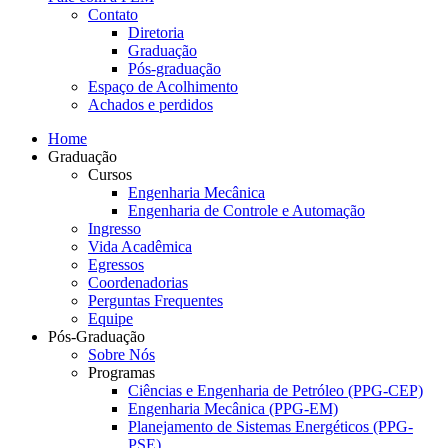
Contato
Diretoria
Graduação
Pós-graduação
Espaço de Acolhimento
Achados e perdidos
Home
Graduação
Cursos
Engenharia Mecânica
Engenharia de Controle e Automação
Ingresso
Vida Acadêmica
Egressos
Coordenadorias
Perguntas Frequentes
Equipe
Pós-Graduação
Sobre Nós
Programas
Ciências e Engenharia de Petróleo (PPG-CEP)
Engenharia Mecânica (PPG-EM)
Planejamento de Sistemas Energéticos (PPG-
PSE)