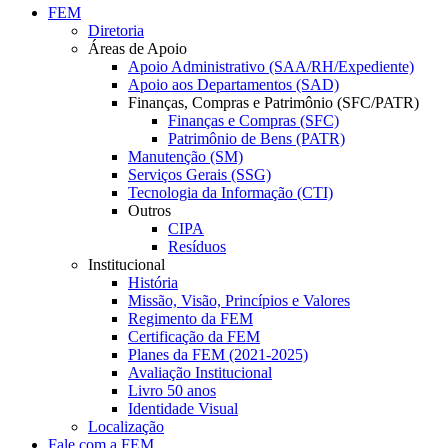
FEM
Diretoria
Áreas de Apoio
Apoio Administrativo (SAA/RH/Expediente)
Apoio aos Departamentos (SAD)
Finanças, Compras e Patrimônio (SFC/PATR)
Finanças e Compras (SFC)
Patrimônio de Bens (PATR)
Manutenção (SM)
Serviços Gerais (SSG)
Tecnologia da Informação (CTI)
Outros
CIPA
Resíduos
Institucional
História
Missão, Visão, Princípios e Valores
Regimento da FEM
Certificação da FEM
Planes da FEM (2021-2025)
Avaliação Institucional
Livro 50 anos
Identidade Visual
Localização
Fale com a FEM