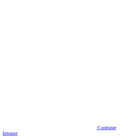
Diminuir fonte
Contraste
Intranet