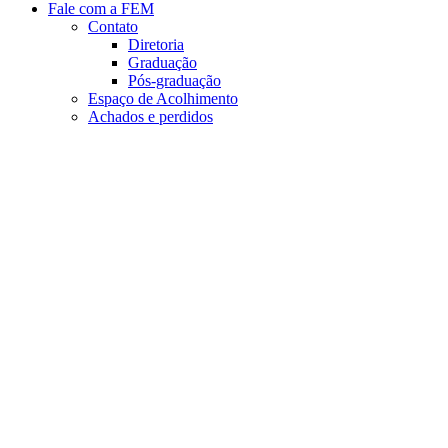
Fale com a FEM
Contato
Diretoria
Graduação
Pós-graduação
Espaço de Acolhimento
Achados e perdidos
Aumentar fonte
Diminuir fonte