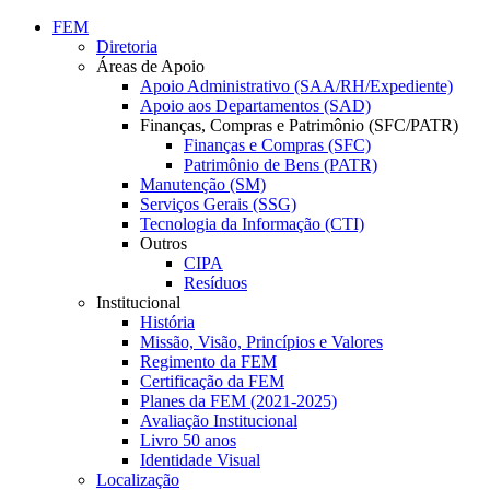
Conteúdo principal
Menu principal
Rodapé
FEM
Diretoria
Áreas de Apoio
Apoio Administrativo (SAA/RH/Expediente)
Apoio aos Departamentos (SAD)
Finanças, Compras e Patrimônio (SFC/PATR)
Finanças e Compras (SFC)
Patrimônio de Bens (PATR)
Manutenção (SM)
Serviços Gerais (SSG)
Tecnologia da Informação (CTI)
Outros
CIPA
Resíduos
Institucional
História
Missão, Visão, Princípios e Valores
Regimento da FEM
Certificação da FEM
Planes da FEM (2021-2025)
Avaliação Institucional
Livro 50 anos
Identidade Visual
Localização