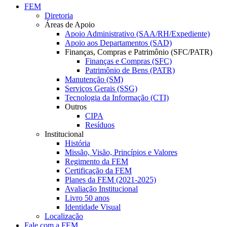
FEM
Diretoria
Áreas de Apoio
Apoio Administrativo (SAA/RH/Expediente)
Apoio aos Departamentos (SAD)
Finanças, Compras e Patrimônio (SFC/PATR)
Finanças e Compras (SFC)
Patrimônio de Bens (PATR)
Manutenção (SM)
Serviços Gerais (SSG)
Tecnologia da Informação (CTI)
Outros
CIPA
Resíduos
Institucional
História
Missão, Visão, Princípios e Valores
Regimento da FEM
Certificação da FEM
Planes da FEM (2021-2025)
Avaliação Institucional
Livro 50 anos
Identidade Visual
Localização
Fale com a FEM