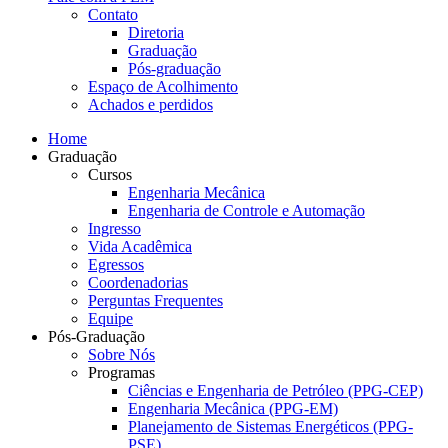
Contato
Diretoria
Graduação
Pós-graduação
Espaço de Acolhimento
Achados e perdidos
Home
Graduação
Cursos
Engenharia Mecânica
Engenharia de Controle e Automação
Ingresso
Vida Acadêmica
Egressos
Coordenadorias
Perguntas Frequentes
Equipe
Pós-Graduação
Sobre Nós
Programas
Ciências e Engenharia de Petróleo (PPG-CEP)
Engenharia Mecânica (PPG-EM)
Planejamento de Sistemas Energéticos (PPG-
PSE)