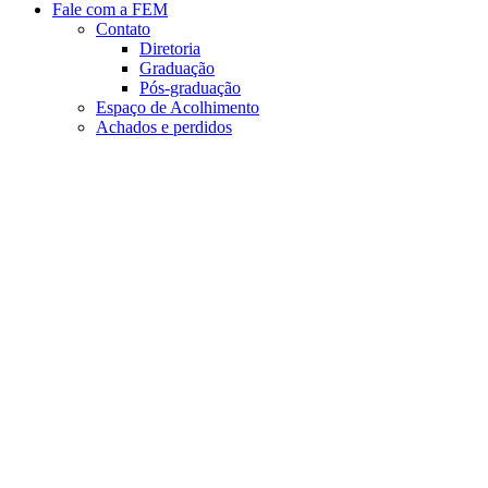
Fale com a FEM
Contato
Diretoria
Graduação
Pós-graduação
Espaço de Acolhimento
Achados e perdidos
Aumentar fonte
Diminuir fonte