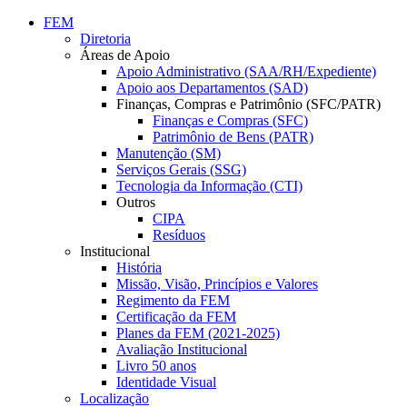
Conteúdo principal
Menu principal
Rodapé
FEM
Diretoria
Áreas de Apoio
Apoio Administrativo (SAA/RH/Expediente)
Apoio aos Departamentos (SAD)
Finanças, Compras e Patrimônio (SFC/PATR)
Finanças e Compras (SFC)
Patrimônio de Bens (PATR)
Manutenção (SM)
Serviços Gerais (SSG)
Tecnologia da Informação (CTI)
Outros
CIPA
Resíduos
Institucional
História
Missão, Visão, Princípios e Valores
Regimento da FEM
Certificação da FEM
Planes da FEM (2021-2025)
Avaliação Institucional
Livro 50 anos
Identidade Visual
Localização