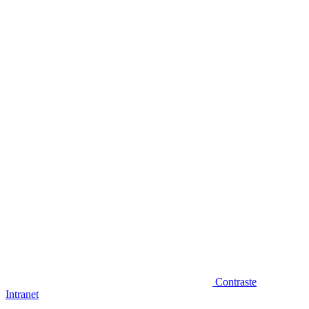
Diminuir fonte
Contraste
Intranet