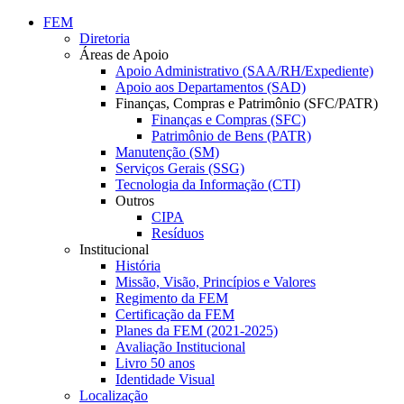
Conteúdo principal
Menu principal
Rodapé
FEM
Diretoria
Áreas de Apoio
Apoio Administrativo (SAA/RH/Expediente)
Apoio aos Departamentos (SAD)
Finanças, Compras e Patrimônio (SFC/PATR)
Finanças e Compras (SFC)
Patrimônio de Bens (PATR)
Manutenção (SM)
Serviços Gerais (SSG)
Tecnologia da Informação (CTI)
Outros
CIPA
Resíduos
Institucional
História
Missão, Visão, Princípios e Valores
Regimento da FEM
Certificação da FEM
Planes da FEM (2021-2025)
Avaliação Institucional
Livro 50 anos
Identidade Visual
Localização