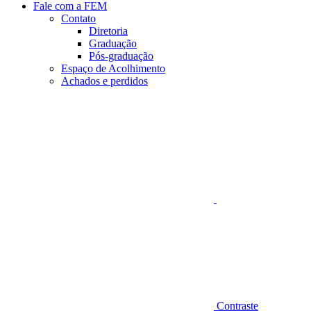
Fale com a FEM
Contato
Diretoria
Graduação
Pós-graduação
Espaço de Acolhimento
Achados e perdidos
Aumentar fonte
Contraste