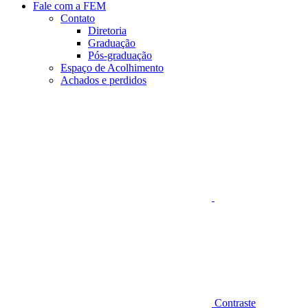
Fale com a FEM
Contato
Diretoria
Graduação
Pós-graduação
Espaço de Acolhimento
Achados e perdidos
Aumentar fonte
Contraste