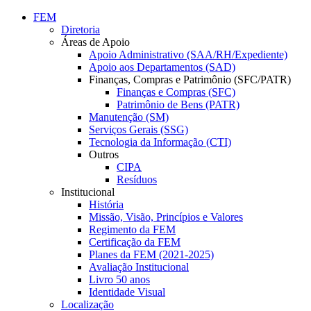
Conteúdo principal
Menu principal
Rodapé
FEM
Diretoria
Áreas de Apoio
Apoio Administrativo (SAA/RH/Expediente)
Apoio aos Departamentos (SAD)
Finanças, Compras e Patrimônio (SFC/PATR)
Finanças e Compras (SFC)
Patrimônio de Bens (PATR)
Manutenção (SM)
Serviços Gerais (SSG)
Tecnologia da Informação (CTI)
Outros
CIPA
Resíduos
Institucional
História
Missão, Visão, Princípios e Valores
Regimento da FEM
Certificação da FEM
Planes da FEM (2021-2025)
Avaliação Institucional
Livro 50 anos
Identidade Visual
Localização