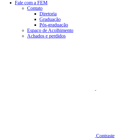
Fale com a FEM
Contato
Diretoria
Graduação
Pós-graduação
Espaço de Acolhimento
Achados e perdidos
Aumentar fonte
Contraste