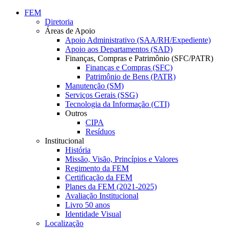
Conteúdo principal
Menu principal
Rodapé
FEM
Diretoria
Áreas de Apoio
Apoio Administrativo (SAA/RH/Expediente)
Apoio aos Departamentos (SAD)
Finanças, Compras e Patrimônio (SFC/PATR)
Finanças e Compras (SFC)
Patrimônio de Bens (PATR)
Manutenção (SM)
Serviços Gerais (SSG)
Tecnologia da Informação (CTI)
Outros
CIPA
Resíduos
Institucional
História
Missão, Visão, Princípios e Valores
Regimento da FEM
Certificação da FEM
Planes da FEM (2021-2025)
Avaliação Institucional
Livro 50 anos
Identidade Visual
Localização