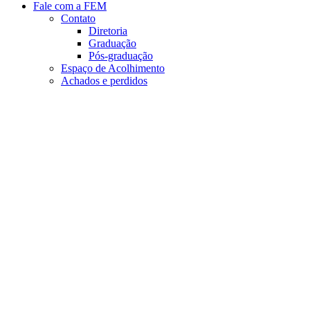
Fale com a FEM
Contato
Diretoria
Graduação
Pós-graduação
Espaço de Acolhimento
Achados e perdidos
Aumentar fonte
Diminuir fonte