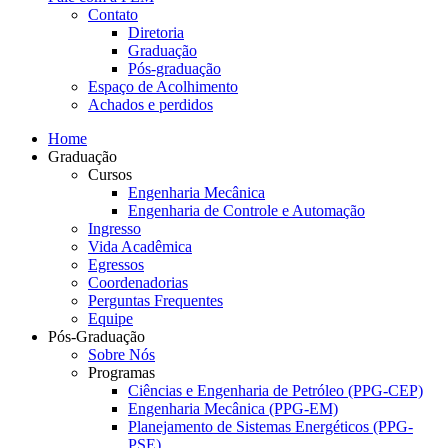
Contato
Diretoria
Graduação
Pós-graduação
Espaço de Acolhimento
Achados e perdidos
Home
Graduação
Cursos
Engenharia Mecânica
Engenharia de Controle e Automação
Ingresso
Vida Acadêmica
Egressos
Coordenadorias
Perguntas Frequentes
Equipe
Pós-Graduação
Sobre Nós
Programas
Ciências e Engenharia de Petróleo (PPG-CEP)
Engenharia Mecânica (PPG-EM)
Planejamento de Sistemas Energéticos (PPG-
PSE)