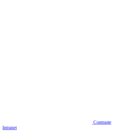
Diminuir fonte
Contraste
Intranet