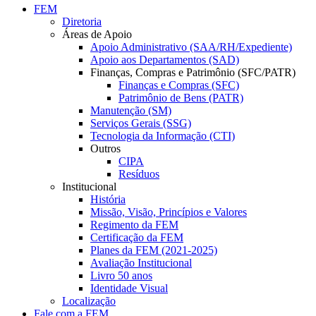
FEM
Diretoria
Áreas de Apoio
Apoio Administrativo (SAA/RH/Expediente)
Apoio aos Departamentos (SAD)
Finanças, Compras e Patrimônio (SFC/PATR)
Finanças e Compras (SFC)
Patrimônio de Bens (PATR)
Manutenção (SM)
Serviços Gerais (SSG)
Tecnologia da Informação (CTI)
Outros
CIPA
Resíduos
Institucional
História
Missão, Visão, Princípios e Valores
Regimento da FEM
Certificação da FEM
Planes da FEM (2021-2025)
Avaliação Institucional
Livro 50 anos
Identidade Visual
Localização
Fale com a FEM