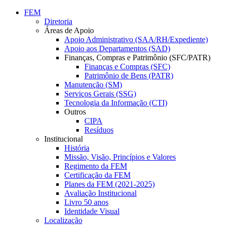
Conteúdo principal
Menu principal
Rodapé
FEM
Diretoria
Áreas de Apoio
Apoio Administrativo (SAA/RH/Expediente)
Apoio aos Departamentos (SAD)
Finanças, Compras e Patrimônio (SFC/PATR)
Finanças e Compras (SFC)
Patrimônio de Bens (PATR)
Manutenção (SM)
Serviços Gerais (SSG)
Tecnologia da Informação (CTI)
Outros
CIPA
Resíduos
Institucional
História
Missão, Visão, Princípios e Valores
Regimento da FEM
Certificação da FEM
Planes da FEM (2021-2025)
Avaliação Institucional
Livro 50 anos
Identidade Visual
Localização