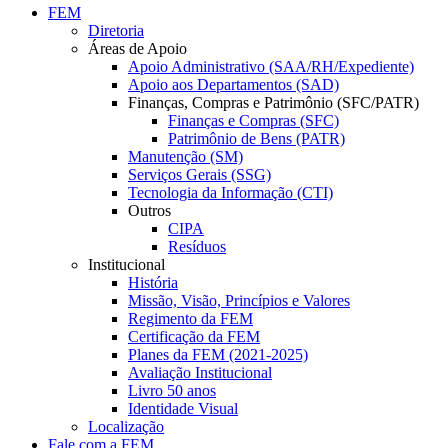
FEM
Diretoria
Áreas de Apoio
Apoio Administrativo (SAA/RH/Expediente)
Apoio aos Departamentos (SAD)
Finanças, Compras e Patrimônio (SFC/PATR)
Finanças e Compras (SFC)
Patrimônio de Bens (PATR)
Manutenção (SM)
Serviços Gerais (SSG)
Tecnologia da Informação (CTI)
Outros
CIPA
Resíduos
Institucional
História
Missão, Visão, Princípios e Valores
Regimento da FEM
Certificação da FEM
Planes da FEM (2021-2025)
Avaliação Institucional
Livro 50 anos
Identidade Visual
Localização
Fale com a FEM