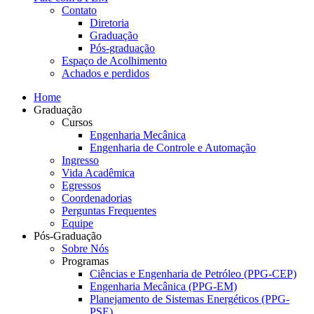
Contato
Diretoria
Graduação
Pós-graduação
Espaço de Acolhimento
Achados e perdidos
Home
Graduação
Cursos
Engenharia Mecânica
Engenharia de Controle e Automação
Ingresso
Vida Acadêmica
Egressos
Coordenadorias
Perguntas Frequentes
Equipe
Pós-Graduação
Sobre Nós
Programas
Ciências e Engenharia de Petróleo (PPG-CEP)
Engenharia Mecânica (PPG-EM)
Planejamento de Sistemas Energéticos (PPG-
PSE)