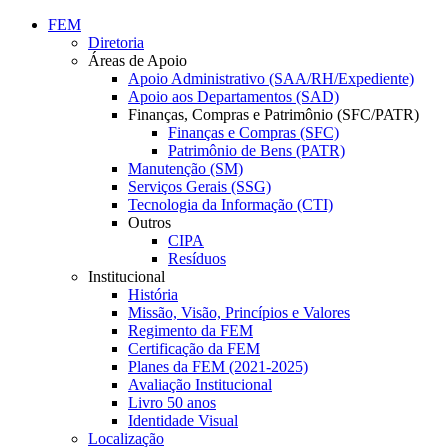
Conteúdo principal
Menu principal
Rodapé
FEM
Diretoria
Áreas de Apoio
Apoio Administrativo (SAA/RH/Expediente)
Apoio aos Departamentos (SAD)
Finanças, Compras e Patrimônio (SFC/PATR)
Finanças e Compras (SFC)
Patrimônio de Bens (PATR)
Manutenção (SM)
Serviços Gerais (SSG)
Tecnologia da Informação (CTI)
Outros
CIPA
Resíduos
Institucional
História
Missão, Visão, Princípios e Valores
Regimento da FEM
Certificação da FEM
Planes da FEM (2021-2025)
Avaliação Institucional
Livro 50 anos
Identidade Visual
Localização