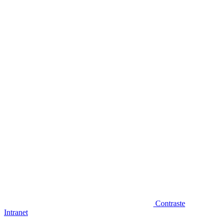
Diminuir fonte
Contraste
Intranet