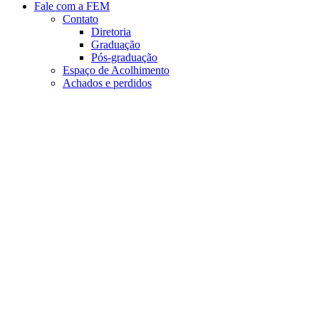
Fale com a FEM
Contato
Diretoria
Graduação
Pós-graduação
Espaço de Acolhimento
Achados e perdidos
Aumentar fonte
Diminuir fonte