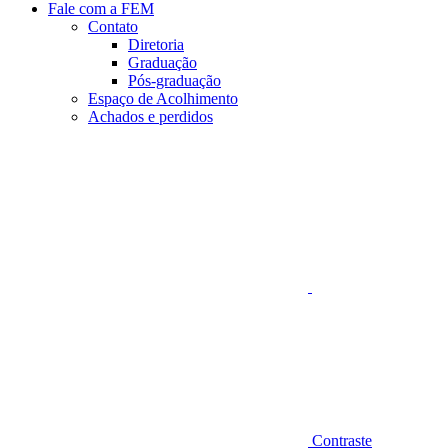
Fale com a FEM
Contato
Diretoria
Graduação
Pós-graduação
Espaço de Acolhimento
Achados e perdidos
Aumentar fonte
Contraste