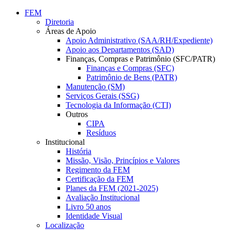
Conteúdo principal
Menu principal
Rodapé
FEM
Diretoria
Áreas de Apoio
Apoio Administrativo (SAA/RH/Expediente)
Apoio aos Departamentos (SAD)
Finanças, Compras e Patrimônio (SFC/PATR)
Finanças e Compras (SFC)
Patrimônio de Bens (PATR)
Manutenção (SM)
Serviços Gerais (SSG)
Tecnologia da Informação (CTI)
Outros
CIPA
Resíduos
Institucional
História
Missão, Visão, Princípios e Valores
Regimento da FEM
Certificação da FEM
Planes da FEM (2021-2025)
Avaliação Institucional
Livro 50 anos
Identidade Visual
Localização