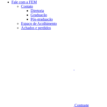
Fale com a FEM
Contato
Diretoria
Graduação
Pós-graduação
Espaço de Acolhimento
Achados e perdidos
Aumentar fonte
Contraste