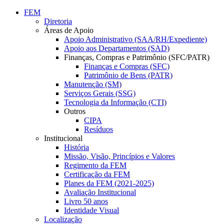
Conteúdo principal
Menu principal
Rodapé
FEM
Diretoria
Áreas de Apoio
Apoio Administrativo (SAA/RH/Expediente)
Apoio aos Departamentos (SAD)
Finanças, Compras e Patrimônio (SFC/PATR)
Finanças e Compras (SFC)
Patrimônio de Bens (PATR)
Manutenção (SM)
Serviços Gerais (SSG)
Tecnologia da Informação (CTI)
Outros
CIPA
Resíduos
Institucional
História
Missão, Visão, Princípios e Valores
Regimento da FEM
Certificação da FEM
Planes da FEM (2021-2025)
Avaliação Institucional
Livro 50 anos
Identidade Visual
Localização