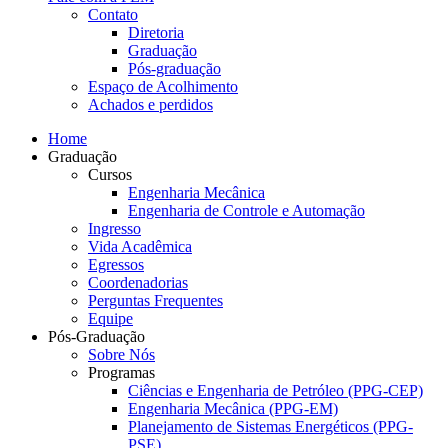
Contato
Diretoria
Graduação
Pós-graduação
Espaço de Acolhimento
Achados e perdidos
Home
Graduação
Cursos
Engenharia Mecânica
Engenharia de Controle e Automação
Ingresso
Vida Acadêmica
Egressos
Coordenadorias
Perguntas Frequentes
Equipe
Pós-Graduação
Sobre Nós
Programas
Ciências e Engenharia de Petróleo (PPG-CEP)
Engenharia Mecânica (PPG-EM)
Planejamento de Sistemas Energéticos (PPG-
PSE)