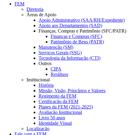
FEM
Diretoria
Áreas de Apoio
Apoio Administrativo (SAA/RH/Expediente)
Apoio aos Departamentos (SAD)
Finanças, Compras e Patrimônio (SFC/PATR)
Finanças e Compras (SFC)
Patrimônio de Bens (PATR)
Manutenção (SM)
Serviços Gerais (SSG)
Tecnologia da Informação (CTI)
Outros
CIPA
Resíduos
Institucional
História
Missão, Visão, Princípios e Valores
Regimento da FEM
Certificação da FEM
Planes da FEM (2021-2025)
Avaliação Institucional
Livro 50 anos
Identidade Visual
Localização
Fale com a FEM