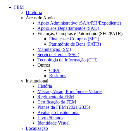
Conteúdo principal
Menu principal
Rodapé
FEM
Diretoria
Áreas de Apoio
Apoio Administrativo (SAA/RH/Expediente)
Apoio aos Departamentos (SAD)
Finanças, Compras e Patrimônio (SFC/PATR)
Finanças e Compras (SFC)
Patrimônio de Bens (PATR)
Manutenção (SM)
Serviços Gerais (SSG)
Tecnologia da Informação (CTI)
Outros
CIPA
Resíduos
Institucional
História
Missão, Visão, Princípios e Valores
Regimento da FEM
Certificação da FEM
Planes da FEM (2021-2025)
Avaliação Institucional
Livro 50 anos
Identidade Visual
Localização