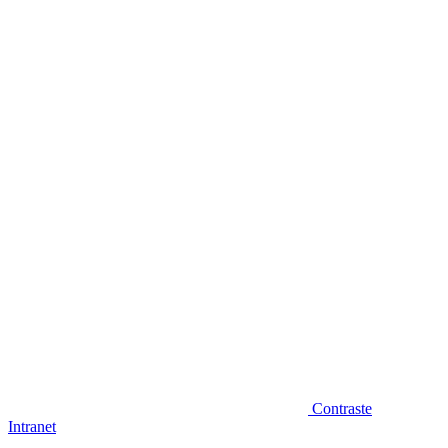
Diminuir fonte
Contraste
Intranet