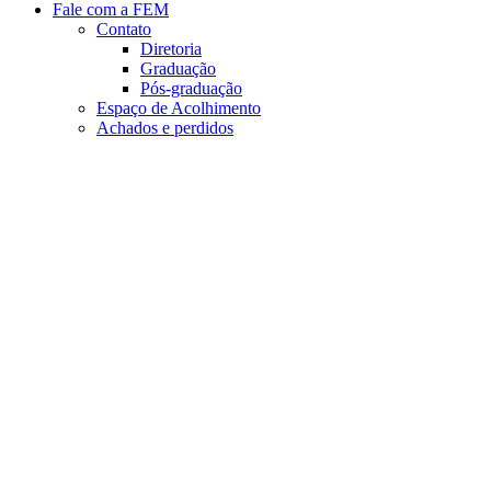
Fale com a FEM
Contato
Diretoria
Graduação
Pós-graduação
Espaço de Acolhimento
Achados e perdidos
Aumentar fonte
Diminuir fonte