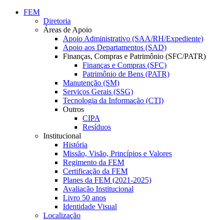
Conteúdo principal
Menu principal
Rodapé
FEM
Diretoria
Áreas de Apoio
Apoio Administrativo (SAA/RH/Expediente)
Apoio aos Departamentos (SAD)
Finanças, Compras e Patrimônio (SFC/PATR)
Finanças e Compras (SFC)
Patrimônio de Bens (PATR)
Manutenção (SM)
Serviços Gerais (SSG)
Tecnologia da Informação (CTI)
Outros
CIPA
Resíduos
Institucional
História
Missão, Visão, Princípios e Valores
Regimento da FEM
Certificação da FEM
Planes da FEM (2021-2025)
Avaliação Institucional
Livro 50 anos
Identidade Visual
Localização