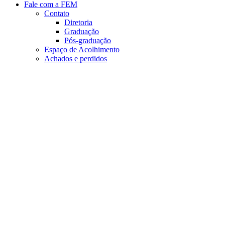
Fale com a FEM
Contato
Diretoria
Graduação
Pós-graduação
Espaço de Acolhimento
Achados e perdidos
Aumentar fonte
Diminuir fonte