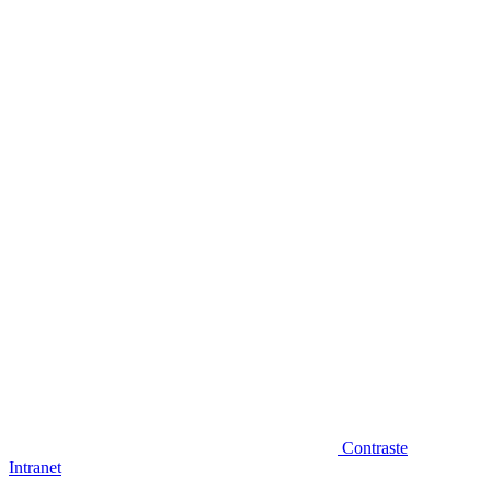
Diminuir fonte
Contraste
Intranet