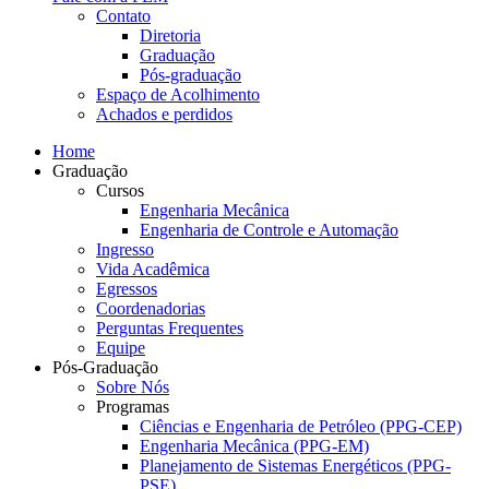
Contato
Diretoria
Graduação
Pós-graduação
Espaço de Acolhimento
Achados e perdidos
Home
Graduação
Cursos
Engenharia Mecânica
Engenharia de Controle e Automação
Ingresso
Vida Acadêmica
Egressos
Coordenadorias
Perguntas Frequentes
Equipe
Pós-Graduação
Sobre Nós
Programas
Ciências e Engenharia de Petróleo (PPG-CEP)
Engenharia Mecânica (PPG-EM)
Planejamento de Sistemas Energéticos (PPG-
PSE)