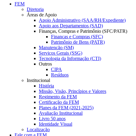
FEM
Diretoria
Áreas de Apoio
Apoio Administrativo (SAA/RH/Expediente)
Apoio aos Departamentos (SAD)
Finanças, Compras e Patrimônio (SFC/PATR)
Finanças e Compras (SFC)
Patrimônio de Bens (PATR)
Manutenção (SM)
Serviços Gerais (SSG)
Tecnologia da Informação (CTI)
Outros
CIPA
Resíduos
Institucional
História
Missão, Visão, Princípios e Valores
Regimento da FEM
Certificação da FEM
Planes da FEM (2021-2025)
Avaliação Institucional
Livro 50 anos
Identidade Visual
Localização
Fale com a FEM