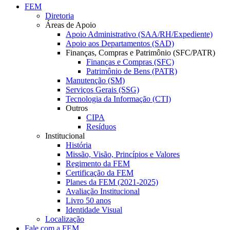
FEM
Diretoria
Áreas de Apoio
Apoio Administrativo (SAA/RH/Expediente)
Apoio aos Departamentos (SAD)
Finanças, Compras e Patrimônio (SFC/PATR)
Finanças e Compras (SFC)
Patrimônio de Bens (PATR)
Manutenção (SM)
Serviços Gerais (SSG)
Tecnologia da Informação (CTI)
Outros
CIPA
Resíduos
Institucional
História
Missão, Visão, Princípios e Valores
Regimento da FEM
Certificação da FEM
Planes da FEM (2021-2025)
Avaliação Institucional
Livro 50 anos
Identidade Visual
Localização
Fale com a FEM