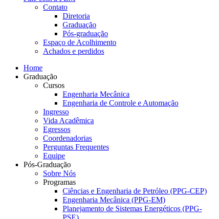
Contato
Diretoria
Graduação
Pós-graduação
Espaço de Acolhimento
Achados e perdidos
Home
Graduação
Cursos
Engenharia Mecânica
Engenharia de Controle e Automação
Ingresso
Vida Acadêmica
Egressos
Coordenadorias
Perguntas Frequentes
Equipe
Pós-Graduação
Sobre Nós
Programas
Ciências e Engenharia de Petróleo (PPG-CEP)
Engenharia Mecânica (PPG-EM)
Planejamento de Sistemas Energéticos (PPG-
PSE)