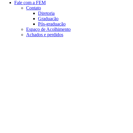
Fale com a FEM
Contato
Diretoria
Graduação
Pós-graduação
Espaço de Acolhimento
Achados e perdidos
Aumentar fonte
Diminuir fonte