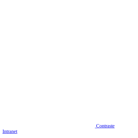
Diminuir fonte
Contraste
Intranet