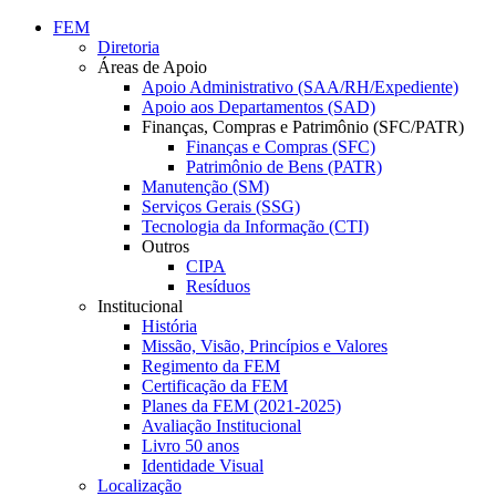
Conteúdo principal
Menu principal
Rodapé
FEM
Diretoria
Áreas de Apoio
Apoio Administrativo (SAA/RH/Expediente)
Apoio aos Departamentos (SAD)
Finanças, Compras e Patrimônio (SFC/PATR)
Finanças e Compras (SFC)
Patrimônio de Bens (PATR)
Manutenção (SM)
Serviços Gerais (SSG)
Tecnologia da Informação (CTI)
Outros
CIPA
Resíduos
Institucional
História
Missão, Visão, Princípios e Valores
Regimento da FEM
Certificação da FEM
Planes da FEM (2021-2025)
Avaliação Institucional
Livro 50 anos
Identidade Visual
Localização