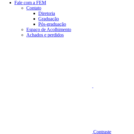
Fale com a FEM
Contato
Diretoria
Graduação
Pós-graduação
Espaço de Acolhimento
Achados e perdidos
Aumentar fonte
Contraste