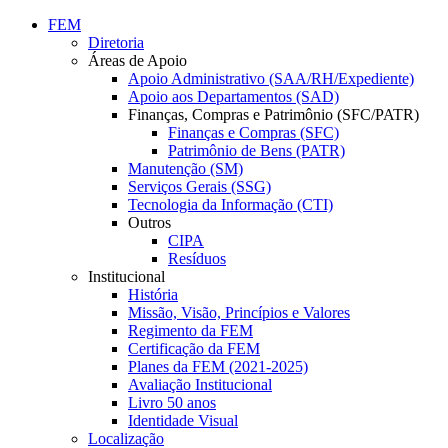
Conteúdo principal
Menu principal
Rodapé
FEM
Diretoria
Áreas de Apoio
Apoio Administrativo (SAA/RH/Expediente)
Apoio aos Departamentos (SAD)
Finanças, Compras e Patrimônio (SFC/PATR)
Finanças e Compras (SFC)
Patrimônio de Bens (PATR)
Manutenção (SM)
Serviços Gerais (SSG)
Tecnologia da Informação (CTI)
Outros
CIPA
Resíduos
Institucional
História
Missão, Visão, Princípios e Valores
Regimento da FEM
Certificação da FEM
Planes da FEM (2021-2025)
Avaliação Institucional
Livro 50 anos
Identidade Visual
Localização