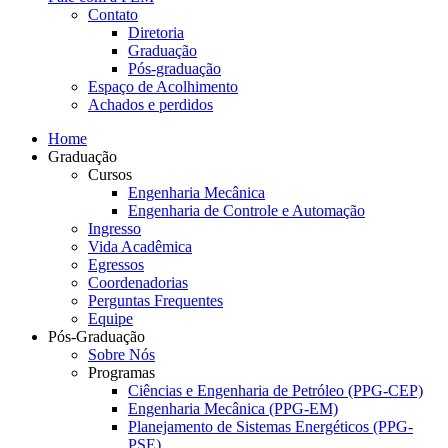
Contato
Diretoria
Graduação
Pós-graduação
Espaço de Acolhimento
Achados e perdidos
Home
Graduação
Cursos
Engenharia Mecânica
Engenharia de Controle e Automação
Ingresso
Vida Acadêmica
Egressos
Coordenadorias
Perguntas Frequentes
Equipe
Pós-Graduação
Sobre Nós
Programas
Ciências e Engenharia de Petróleo (PPG-CEP)
Engenharia Mecânica (PPG-EM)
Planejamento de Sistemas Energéticos (PPG-
PSE)