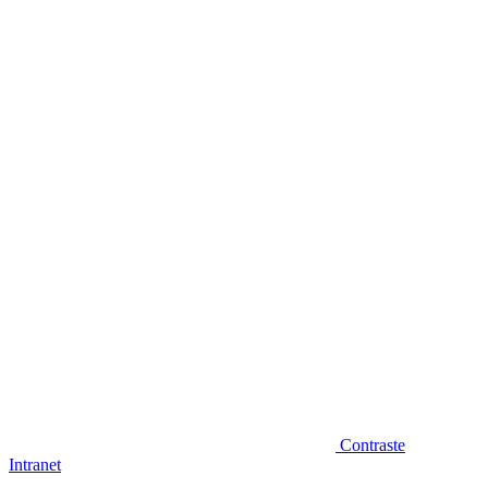
Diminuir fonte
Contraste
Intranet