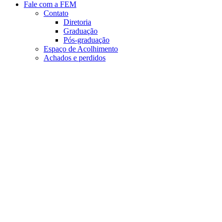
Fale com a FEM
Contato
Diretoria
Graduação
Pós-graduação
Espaço de Acolhimento
Achados e perdidos
Aumentar fonte
Diminuir fonte