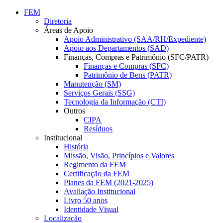
Conteúdo principal
Menu principal
Rodapé
FEM
Diretoria
Áreas de Apoio
Apoio Administrativo (SAA/RH/Expediente)
Apoio aos Departamentos (SAD)
Finanças, Compras e Patrimônio (SFC/PATR)
Finanças e Compras (SFC)
Patrimônio de Bens (PATR)
Manutenção (SM)
Serviços Gerais (SSG)
Tecnologia da Informação (CTI)
Outros
CIPA
Resíduos
Institucional
História
Missão, Visão, Princípios e Valores
Regimento da FEM
Certificação da FEM
Planes da FEM (2021-2025)
Avaliação Institucional
Livro 50 anos
Identidade Visual
Localização