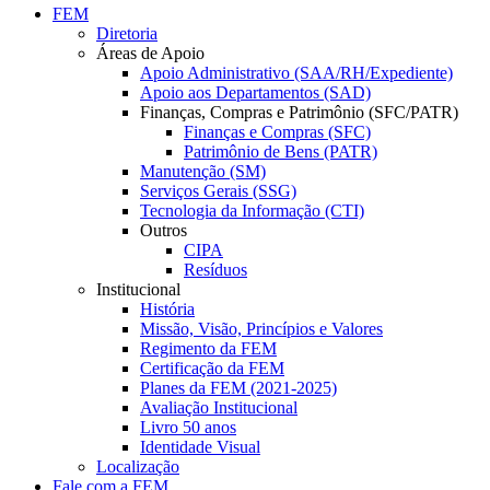
FEM
Diretoria
Áreas de Apoio
Apoio Administrativo (SAA/RH/Expediente)
Apoio aos Departamentos (SAD)
Finanças, Compras e Patrimônio (SFC/PATR)
Finanças e Compras (SFC)
Patrimônio de Bens (PATR)
Manutenção (SM)
Serviços Gerais (SSG)
Tecnologia da Informação (CTI)
Outros
CIPA
Resíduos
Institucional
História
Missão, Visão, Princípios e Valores
Regimento da FEM
Certificação da FEM
Planes da FEM (2021-2025)
Avaliação Institucional
Livro 50 anos
Identidade Visual
Localização
Fale com a FEM