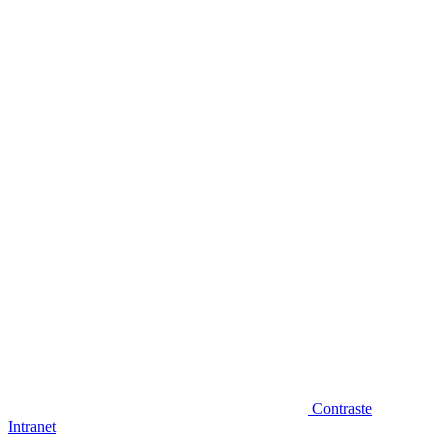
Diminuir fonte
Contraste
Intranet