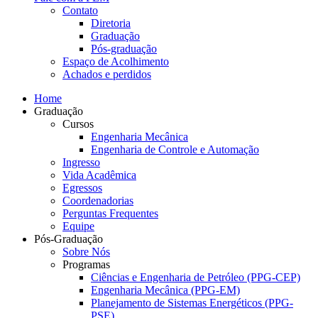
Contato
Diretoria
Graduação
Pós-graduação
Espaço de Acolhimento
Achados e perdidos
Home
Graduação
Cursos
Engenharia Mecânica
Engenharia de Controle e Automação
Ingresso
Vida Acadêmica
Egressos
Coordenadorias
Perguntas Frequentes
Equipe
Pós-Graduação
Sobre Nós
Programas
Ciências e Engenharia de Petróleo (PPG-CEP)
Engenharia Mecânica (PPG-EM)
Planejamento de Sistemas Energéticos (PPG-
PSE)