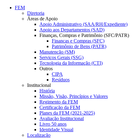
Conteúdo principal
Menu principal
Rodapé
FEM
Diretoria
Áreas de Apoio
Apoio Administrativo (SAA/RH/Expediente)
Apoio aos Departamentos (SAD)
Finanças, Compras e Patrimônio (SFC/PATR)
Finanças e Compras (SFC)
Patrimônio de Bens (PATR)
Manutenção (SM)
Serviços Gerais (SSG)
Tecnologia da Informação (CTI)
Outros
CIPA
Resíduos
Institucional
História
Missão, Visão, Princípios e Valores
Regimento da FEM
Certificação da FEM
Planes da FEM (2021-2025)
Avaliação Institucional
Livro 50 anos
Identidade Visual
Localização