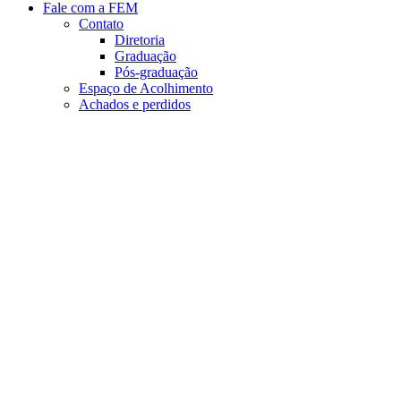
Fale com a FEM
Contato
Diretoria
Graduação
Pós-graduação
Espaço de Acolhimento
Achados e perdidos
Aumentar fonte
Diminuir fonte