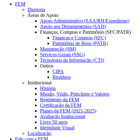
FEM
Diretoria
Áreas de Apoio
Apoio Administrativo (SAA/RH/Expediente)
Apoio aos Departamentos (SAD)
Finanças, Compras e Patrimônio (SFC/PATR)
Finanças e Compras (SFC)
Patrimônio de Bens (PATR)
Manutenção (SM)
Serviços Gerais (SSG)
Tecnologia da Informação (CTI)
Outros
CIPA
Resíduos
Institucional
História
Missão, Visão, Princípios e Valores
Regimento da FEM
Certificação da FEM
Planes da FEM (2021-2025)
Avaliação Institucional
Livro 50 anos
Identidade Visual
Localização
Fale com a FEM