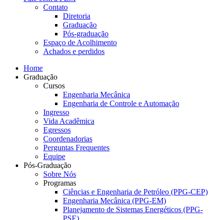
Contato
Diretoria
Graduação
Pós-graduação
Espaço de Acolhimento
Achados e perdidos
Home
Graduação
Cursos
Engenharia Mecânica
Engenharia de Controle e Automação
Ingresso
Vida Acadêmica
Egressos
Coordenadorias
Perguntas Frequentes
Equipe
Pós-Graduação
Sobre Nós
Programas
Ciências e Engenharia de Petróleo (PPG-CEP)
Engenharia Mecânica (PPG-EM)
Planejamento de Sistemas Energéticos (PPG-
PSE)