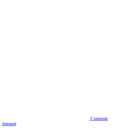
Diminuir fonte
Contraste
Intranet