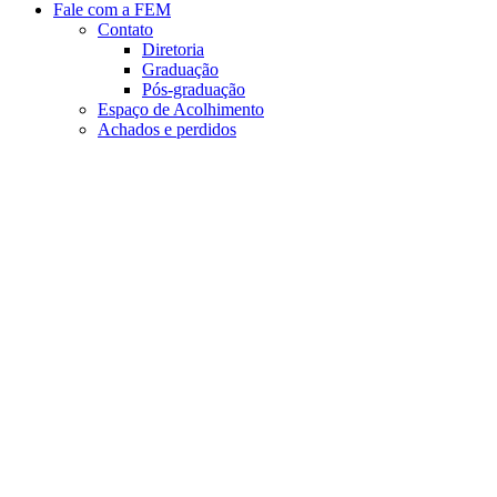
Fale com a FEM
Contato
Diretoria
Graduação
Pós-graduação
Espaço de Acolhimento
Achados e perdidos
Aumentar fonte
Diminuir fonte