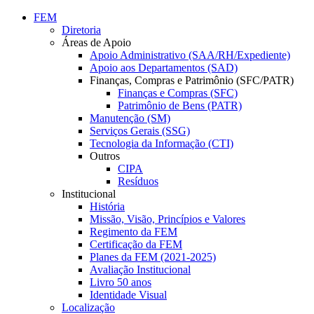
Conteúdo principal
Menu principal
Rodapé
FEM
Diretoria
Áreas de Apoio
Apoio Administrativo (SAA/RH/Expediente)
Apoio aos Departamentos (SAD)
Finanças, Compras e Patrimônio (SFC/PATR)
Finanças e Compras (SFC)
Patrimônio de Bens (PATR)
Manutenção (SM)
Serviços Gerais (SSG)
Tecnologia da Informação (CTI)
Outros
CIPA
Resíduos
Institucional
História
Missão, Visão, Princípios e Valores
Regimento da FEM
Certificação da FEM
Planes da FEM (2021-2025)
Avaliação Institucional
Livro 50 anos
Identidade Visual
Localização