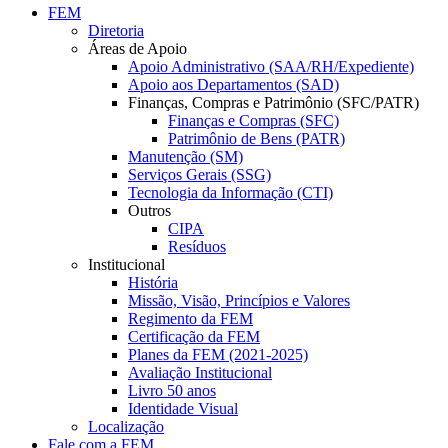
FEM
Diretoria
Áreas de Apoio
Apoio Administrativo (SAA/RH/Expediente)
Apoio aos Departamentos (SAD)
Finanças, Compras e Patrimônio (SFC/PATR)
Finanças e Compras (SFC)
Patrimônio de Bens (PATR)
Manutenção (SM)
Serviços Gerais (SSG)
Tecnologia da Informação (CTI)
Outros
CIPA
Resíduos
Institucional
História
Missão, Visão, Princípios e Valores
Regimento da FEM
Certificação da FEM
Planes da FEM (2021-2025)
Avaliação Institucional
Livro 50 anos
Identidade Visual
Localização
Fale com a FEM