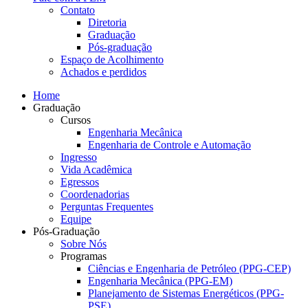
Contato
Diretoria
Graduação
Pós-graduação
Espaço de Acolhimento
Achados e perdidos
Home
Graduação
Cursos
Engenharia Mecânica
Engenharia de Controle e Automação
Ingresso
Vida Acadêmica
Egressos
Coordenadorias
Perguntas Frequentes
Equipe
Pós-Graduação
Sobre Nós
Programas
Ciências e Engenharia de Petróleo (PPG-CEP)
Engenharia Mecânica (PPG-EM)
Planejamento de Sistemas Energéticos (PPG-
PSE)