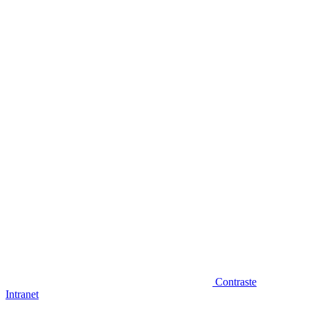
Diminuir fonte
Contraste
Intranet