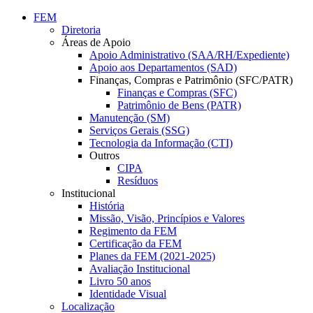
Conteúdo principal
Menu principal
Rodapé
FEM
Diretoria
Áreas de Apoio
Apoio Administrativo (SAA/RH/Expediente)
Apoio aos Departamentos (SAD)
Finanças, Compras e Patrimônio (SFC/PATR)
Finanças e Compras (SFC)
Patrimônio de Bens (PATR)
Manutenção (SM)
Serviços Gerais (SSG)
Tecnologia da Informação (CTI)
Outros
CIPA
Resíduos
Institucional
História
Missão, Visão, Princípios e Valores
Regimento da FEM
Certificação da FEM
Planes da FEM (2021-2025)
Avaliação Institucional
Livro 50 anos
Identidade Visual
Localização