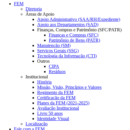
FEM
Diretoria
Áreas de Apoio
Apoio Administrativo (SAA/RH/Expediente)
Apoio aos Departamentos (SAD)
Finanças, Compras e Patrimônio (SFC/PATR)
Finanças e Compras (SFC)
Patrimônio de Bens (PATR)
Manutenção (SM)
Serviços Gerais (SSG)
Tecnologia da Informação (CTI)
Outros
CIPA
Resíduos
Institucional
História
Missão, Visão, Princípios e Valores
Regimento da FEM
Certificação da FEM
Planes da FEM (2021-2025)
Avaliação Institucional
Livro 50 anos
Identidade Visual
Localização
Fale com a FEM