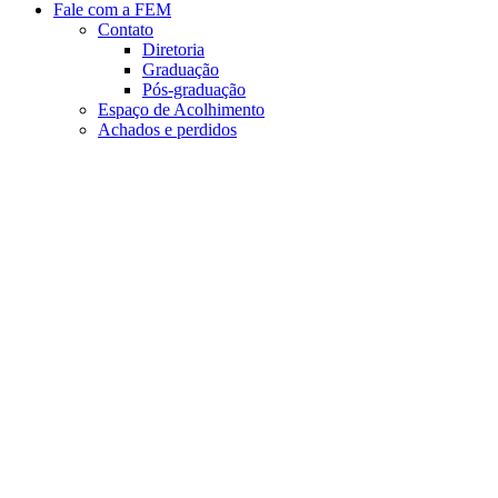
Fale com a FEM
Contato
Diretoria
Graduação
Pós-graduação
Espaço de Acolhimento
Achados e perdidos
Aumentar fonte
Diminuir fonte