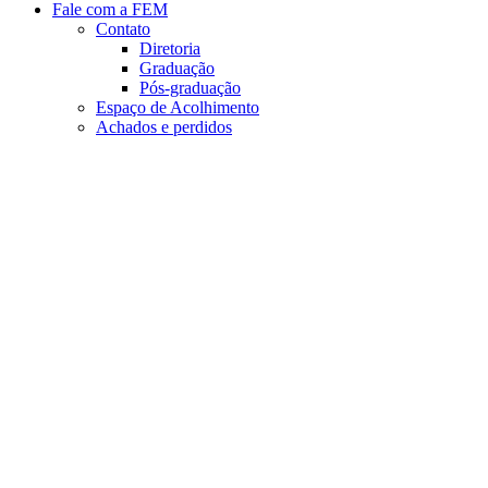
Fale com a FEM
Contato
Diretoria
Graduação
Pós-graduação
Espaço de Acolhimento
Achados e perdidos
Aumentar fonte
Diminuir fonte