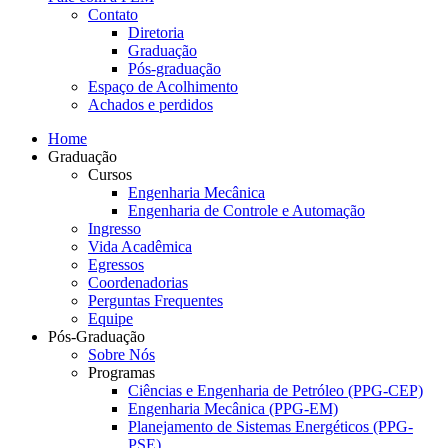
Contato
Diretoria
Graduação
Pós-graduação
Espaço de Acolhimento
Achados e perdidos
Home
Graduação
Cursos
Engenharia Mecânica
Engenharia de Controle e Automação
Ingresso
Vida Acadêmica
Egressos
Coordenadorias
Perguntas Frequentes
Equipe
Pós-Graduação
Sobre Nós
Programas
Ciências e Engenharia de Petróleo (PPG-CEP)
Engenharia Mecânica (PPG-EM)
Planejamento de Sistemas Energéticos (PPG-
PSE)