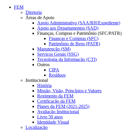
Conteúdo principal
Menu principal
Rodapé
FEM
Diretoria
Áreas de Apoio
Apoio Administrativo (SAA/RH/Expediente)
Apoio aos Departamentos (SAD)
Finanças, Compras e Patrimônio (SFC/PATR)
Finanças e Compras (SFC)
Patrimônio de Bens (PATR)
Manutenção (SM)
Serviços Gerais (SSG)
Tecnologia da Informação (CTI)
Outros
CIPA
Resíduos
Institucional
História
Missão, Visão, Princípios e Valores
Regimento da FEM
Certificação da FEM
Planes da FEM (2021-2025)
Avaliação Institucional
Livro 50 anos
Identidade Visual
Localização