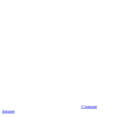
Diminuir fonte
Contraste
Intranet