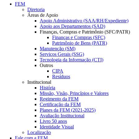
FEM
Diretoria
Áreas de Apoio
Apoio Administrativo (SAA/RH/Expediente)
Apoio aos Departamentos (SAD)
Finanças, Compras e Patrimônio (SFC/PATR)
Finanças e Compras (SFC)
Patrimônio de Bens (PATR)
Manutenção (SM)
Serviços Gerais (SSG)
Tecnologia da Informação (CTI)
Outros
CIPA
Resíduos
Institucional
História
Missão, Visão, Princípios e Valores
Regimento da FEM
Certificação da FEM
Planes da FEM (2021-2025)
Avaliação Institucional
Livro 50 anos
Identidade Visual
Localização
Fale com a FEM