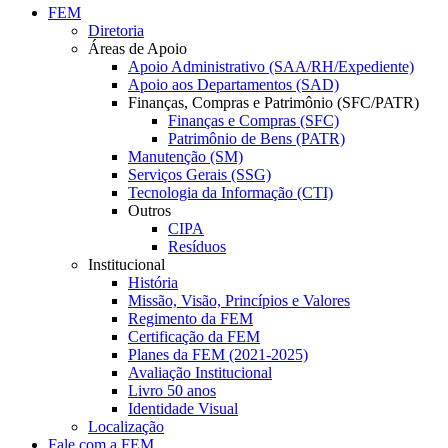
FEM
Diretoria
Áreas de Apoio
Apoio Administrativo (SAA/RH/Expediente)
Apoio aos Departamentos (SAD)
Finanças, Compras e Patrimônio (SFC/PATR)
Finanças e Compras (SFC)
Patrimônio de Bens (PATR)
Manutenção (SM)
Serviços Gerais (SSG)
Tecnologia da Informação (CTI)
Outros
CIPA
Resíduos
Institucional
História
Missão, Visão, Princípios e Valores
Regimento da FEM
Certificação da FEM
Planes da FEM (2021-2025)
Avaliação Institucional
Livro 50 anos
Identidade Visual
Localização
Fale com a FEM