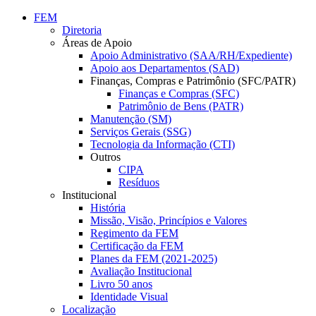
Conteúdo principal
Menu principal
Rodapé
FEM
Diretoria
Áreas de Apoio
Apoio Administrativo (SAA/RH/Expediente)
Apoio aos Departamentos (SAD)
Finanças, Compras e Patrimônio (SFC/PATR)
Finanças e Compras (SFC)
Patrimônio de Bens (PATR)
Manutenção (SM)
Serviços Gerais (SSG)
Tecnologia da Informação (CTI)
Outros
CIPA
Resíduos
Institucional
História
Missão, Visão, Princípios e Valores
Regimento da FEM
Certificação da FEM
Planes da FEM (2021-2025)
Avaliação Institucional
Livro 50 anos
Identidade Visual
Localização