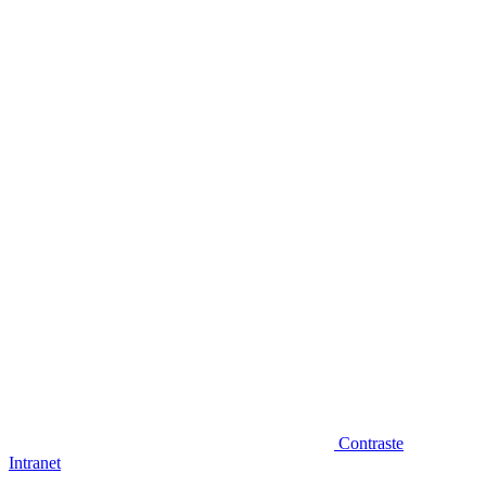
Diminuir fonte
Contraste
Intranet