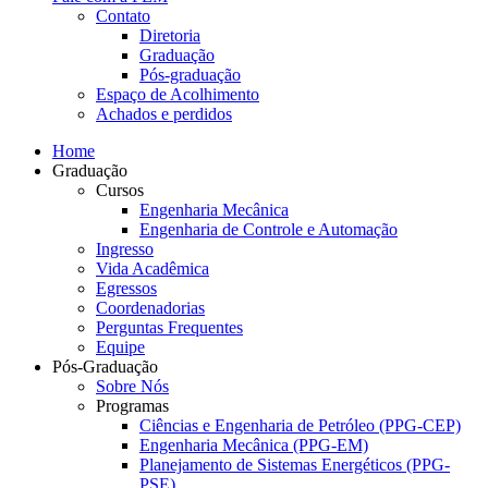
Contato
Diretoria
Graduação
Pós-graduação
Espaço de Acolhimento
Achados e perdidos
Home
Graduação
Cursos
Engenharia Mecânica
Engenharia de Controle e Automação
Ingresso
Vida Acadêmica
Egressos
Coordenadorias
Perguntas Frequentes
Equipe
Pós-Graduação
Sobre Nós
Programas
Ciências e Engenharia de Petróleo (PPG-CEP)
Engenharia Mecânica (PPG-EM)
Planejamento de Sistemas Energéticos (PPG-
PSE)