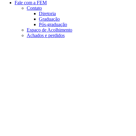
Fale com a FEM
Contato
Diretoria
Graduação
Pós-graduação
Espaço de Acolhimento
Achados e perdidos
Aumentar fonte
Diminuir fonte