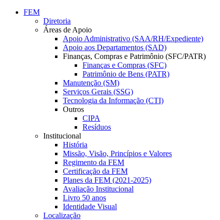
Conteúdo principal
Menu principal
Rodapé
FEM
Diretoria
Áreas de Apoio
Apoio Administrativo (SAA/RH/Expediente)
Apoio aos Departamentos (SAD)
Finanças, Compras e Patrimônio (SFC/PATR)
Finanças e Compras (SFC)
Patrimônio de Bens (PATR)
Manutenção (SM)
Serviços Gerais (SSG)
Tecnologia da Informação (CTI)
Outros
CIPA
Resíduos
Institucional
História
Missão, Visão, Princípios e Valores
Regimento da FEM
Certificação da FEM
Planes da FEM (2021-2025)
Avaliação Institucional
Livro 50 anos
Identidade Visual
Localização