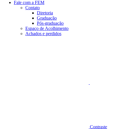
Fale com a FEM
Contato
Diretoria
Graduação
Pós-graduação
Espaço de Acolhimento
Achados e perdidos
Aumentar fonte
Contraste