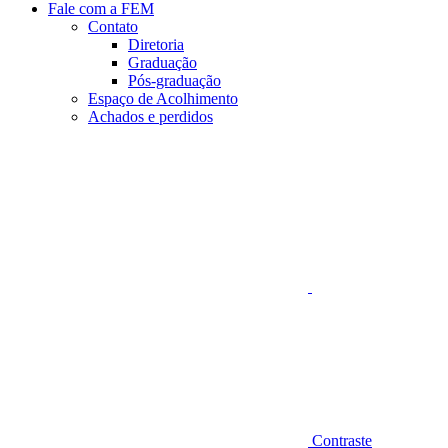
Fale com a FEM
Contato
Diretoria
Graduação
Pós-graduação
Espaço de Acolhimento
Achados e perdidos
Aumentar fonte
Contraste