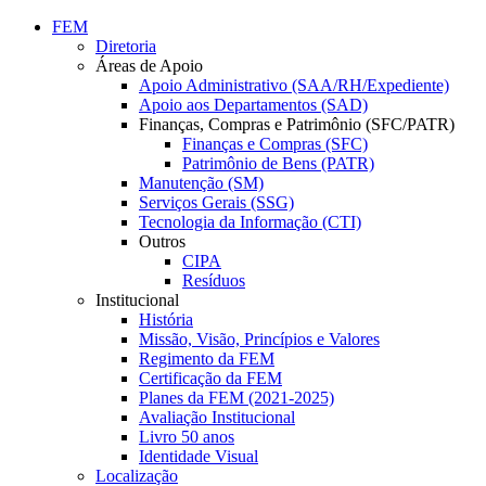
Conteúdo principal
Menu principal
Rodapé
FEM
Diretoria
Áreas de Apoio
Apoio Administrativo (SAA/RH/Expediente)
Apoio aos Departamentos (SAD)
Finanças, Compras e Patrimônio (SFC/PATR)
Finanças e Compras (SFC)
Patrimônio de Bens (PATR)
Manutenção (SM)
Serviços Gerais (SSG)
Tecnologia da Informação (CTI)
Outros
CIPA
Resíduos
Institucional
História
Missão, Visão, Princípios e Valores
Regimento da FEM
Certificação da FEM
Planes da FEM (2021-2025)
Avaliação Institucional
Livro 50 anos
Identidade Visual
Localização