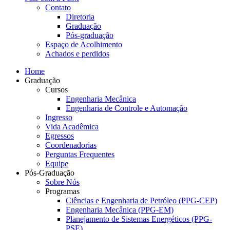
Contato
Diretoria
Graduação
Pós-graduação
Espaço de Acolhimento
Achados e perdidos
Home
Graduação
Cursos
Engenharia Mecânica
Engenharia de Controle e Automação
Ingresso
Vida Acadêmica
Egressos
Coordenadorias
Perguntas Frequentes
Equipe
Pós-Graduação
Sobre Nós
Programas
Ciências e Engenharia de Petróleo (PPG-CEP)
Engenharia Mecânica (PPG-EM)
Planejamento de Sistemas Energéticos (PPG-
PSE)