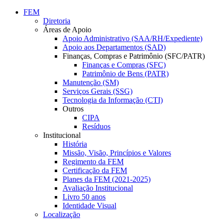
Conteúdo principal
Menu principal
Rodapé
FEM
Diretoria
Áreas de Apoio
Apoio Administrativo (SAA/RH/Expediente)
Apoio aos Departamentos (SAD)
Finanças, Compras e Patrimônio (SFC/PATR)
Finanças e Compras (SFC)
Patrimônio de Bens (PATR)
Manutenção (SM)
Serviços Gerais (SSG)
Tecnologia da Informação (CTI)
Outros
CIPA
Resíduos
Institucional
História
Missão, Visão, Princípios e Valores
Regimento da FEM
Certificação da FEM
Planes da FEM (2021-2025)
Avaliação Institucional
Livro 50 anos
Identidade Visual
Localização