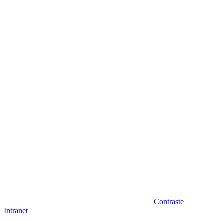
Diminuir fonte
Contraste
Intranet