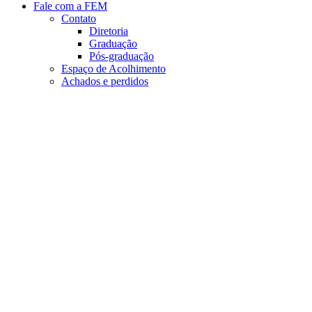
Fale com a FEM
Contato
Diretoria
Graduação
Pós-graduação
Espaço de Acolhimento
Achados e perdidos
Aumentar fonte
Diminuir fonte