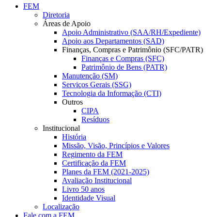
FEM
Diretoria
Áreas de Apoio
Apoio Administrativo (SAA/RH/Expediente)
Apoio aos Departamentos (SAD)
Finanças, Compras e Patrimônio (SFC/PATR)
Finanças e Compras (SFC)
Patrimônio de Bens (PATR)
Manutenção (SM)
Serviços Gerais (SSG)
Tecnologia da Informação (CTI)
Outros
CIPA
Resíduos
Institucional
História
Missão, Visão, Princípios e Valores
Regimento da FEM
Certificação da FEM
Planes da FEM (2021-2025)
Avaliação Institucional
Livro 50 anos
Identidade Visual
Localização
Fale com a FEM