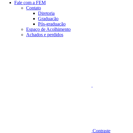
Fale com a FEM
Contato
Diretoria
Graduação
Pós-graduação
Espaço de Acolhimento
Achados e perdidos
Aumentar fonte
Contraste