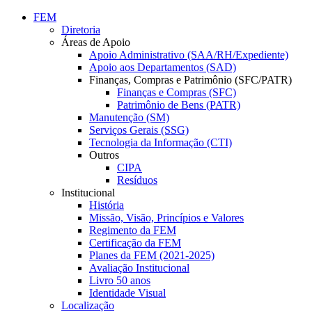
Conteúdo principal
Menu principal
Rodapé
FEM
Diretoria
Áreas de Apoio
Apoio Administrativo (SAA/RH/Expediente)
Apoio aos Departamentos (SAD)
Finanças, Compras e Patrimônio (SFC/PATR)
Finanças e Compras (SFC)
Patrimônio de Bens (PATR)
Manutenção (SM)
Serviços Gerais (SSG)
Tecnologia da Informação (CTI)
Outros
CIPA
Resíduos
Institucional
História
Missão, Visão, Princípios e Valores
Regimento da FEM
Certificação da FEM
Planes da FEM (2021-2025)
Avaliação Institucional
Livro 50 anos
Identidade Visual
Localização