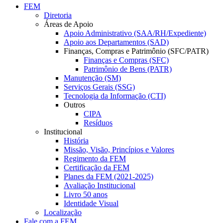
FEM
Diretoria
Áreas de Apoio
Apoio Administrativo (SAA/RH/Expediente)
Apoio aos Departamentos (SAD)
Finanças, Compras e Patrimônio (SFC/PATR)
Finanças e Compras (SFC)
Patrimônio de Bens (PATR)
Manutenção (SM)
Serviços Gerais (SSG)
Tecnologia da Informação (CTI)
Outros
CIPA
Resíduos
Institucional
História
Missão, Visão, Princípios e Valores
Regimento da FEM
Certificação da FEM
Planes da FEM (2021-2025)
Avaliação Institucional
Livro 50 anos
Identidade Visual
Localização
Fale com a FEM