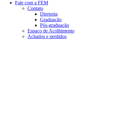
Fale com a FEM
Contato
Diretoria
Graduação
Pós-graduação
Espaço de Acolhimento
Achados e perdidos
Aumentar fonte
Diminuir fonte