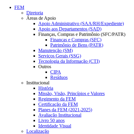
Conteúdo principal
Menu principal
Rodapé
FEM
Diretoria
Áreas de Apoio
Apoio Administrativo (SAA/RH/Expediente)
Apoio aos Departamentos (SAD)
Finanças, Compras e Patrimônio (SFC/PATR)
Finanças e Compras (SFC)
Patrimônio de Bens (PATR)
Manutenção (SM)
Serviços Gerais (SSG)
Tecnologia da Informação (CTI)
Outros
CIPA
Resíduos
Institucional
História
Missão, Visão, Princípios e Valores
Regimento da FEM
Certificação da FEM
Planes da FEM (2021-2025)
Avaliação Institucional
Livro 50 anos
Identidade Visual
Localização