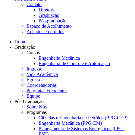
Contato
Diretoria
Graduação
Pós-graduação
Espaço de Acolhimento
Achados e perdidos
Home
Graduação
Cursos
Engenharia Mecânica
Engenharia de Controle e Automação
Ingresso
Vida Acadêmica
Egressos
Coordenadorias
Perguntas Frequentes
Equipe
Pós-Graduação
Sobre Nós
Programas
Ciências e Engenharia de Petróleo (PPG-CEP)
Engenharia Mecânica (PPG-EM)
Planejamento de Sistemas Energéticos (PPG-
PSE)