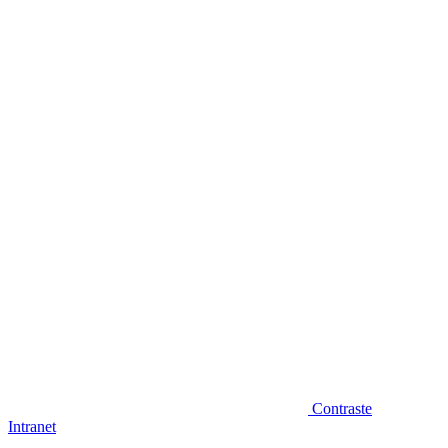
Diminuir fonte
Contraste
Intranet