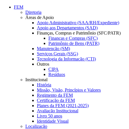
Conteúdo principal
Menu principal
Rodapé
FEM
Diretoria
Áreas de Apoio
Apoio Administrativo (SAA/RH/Expediente)
Apoio aos Departamentos (SAD)
Finanças, Compras e Patrimônio (SFC/PATR)
Finanças e Compras (SFC)
Patrimônio de Bens (PATR)
Manutenção (SM)
Serviços Gerais (SSG)
Tecnologia da Informação (CTI)
Outros
CIPA
Resíduos
Institucional
História
Missão, Visão, Princípios e Valores
Regimento da FEM
Certificação da FEM
Planes da FEM (2021-2025)
Avaliação Institucional
Livro 50 anos
Identidade Visual
Localização