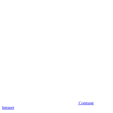
Diminuir fonte
Contraste
Intranet