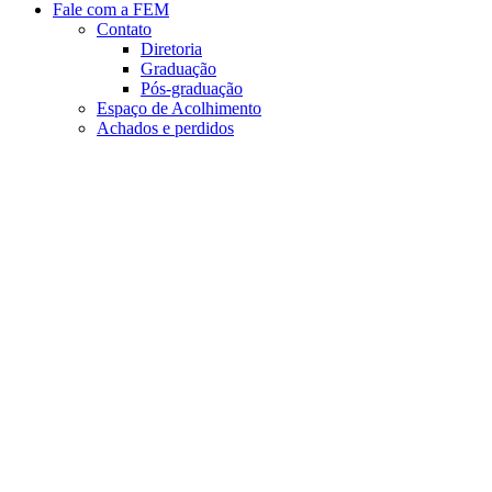
Fale com a FEM
Contato
Diretoria
Graduação
Pós-graduação
Espaço de Acolhimento
Achados e perdidos
Aumentar fonte
Diminuir fonte