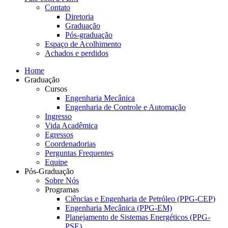
Contato
Diretoria
Graduação
Pós-graduação
Espaço de Acolhimento
Achados e perdidos
Home
Graduação
Cursos
Engenharia Mecânica
Engenharia de Controle e Automação
Ingresso
Vida Acadêmica
Egressos
Coordenadorias
Perguntas Frequentes
Equipe
Pós-Graduação
Sobre Nós
Programas
Ciências e Engenharia de Petróleo (PPG-CEP)
Engenharia Mecânica (PPG-EM)
Planejamento de Sistemas Energéticos (PPG-
PSE)