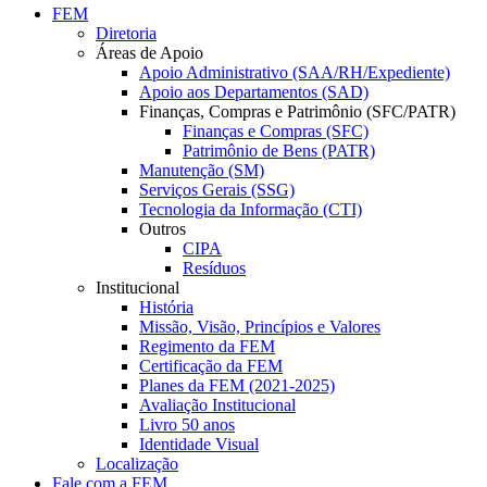
FEM
Diretoria
Áreas de Apoio
Apoio Administrativo (SAA/RH/Expediente)
Apoio aos Departamentos (SAD)
Finanças, Compras e Patrimônio (SFC/PATR)
Finanças e Compras (SFC)
Patrimônio de Bens (PATR)
Manutenção (SM)
Serviços Gerais (SSG)
Tecnologia da Informação (CTI)
Outros
CIPA
Resíduos
Institucional
História
Missão, Visão, Princípios e Valores
Regimento da FEM
Certificação da FEM
Planes da FEM (2021-2025)
Avaliação Institucional
Livro 50 anos
Identidade Visual
Localização
Fale com a FEM