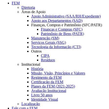
FEM
Diretoria
Áreas de Apoio
Apoio Administrativo (SAA/RH/Expediente)
Apoio aos Departamentos (SAD)
Finanças, Compras e Patrimônio (SFC/PATR)
Finanças e Compras (SFC)
Patrimônio de Bens (PATR)
Manutenção (SM)
Serviços Gerais (SSG)
Tecnologia da Informação (CTI)
Outros
CIPA
Resíduos
Institucional
História
Missão, Visão, Princípios e Valores
Regimento da FEM
Certificação da FEM
Planes da FEM (2021-2025)
Avaliação Institucional
Livro 50 anos
Identidade Visual
Localização
Fale com a FEM