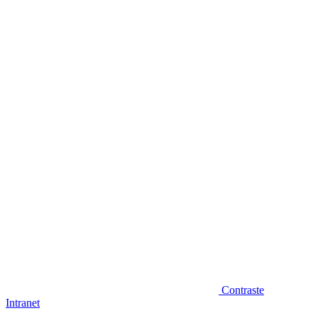
Diminuir fonte
Contraste
Intranet