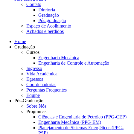
Contato
Diretoria
Graduação
Pós-graduação
Espaço de Acolhimento
Achados e perdidos
Home
Graduação
Cursos
Engenharia Mecânica
Engenharia de Controle e Automação
Ingresso
Vida Acadêmica
Egressos
Coordenadorias
Perguntas Frequentes
Equipe
Pós-Graduação
Sobre Nós
Programas
Ciências e Engenharia de Petróleo (PPG-CEP)
Engenharia Mecânica (PPG-EM)
Planejamento de Sistemas Energéticos (PPG-
PSE)