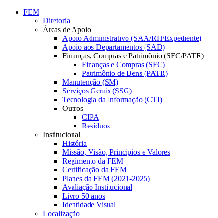
Conteúdo principal
Menu principal
Rodapé
FEM
Diretoria
Áreas de Apoio
Apoio Administrativo (SAA/RH/Expediente)
Apoio aos Departamentos (SAD)
Finanças, Compras e Patrimônio (SFC/PATR)
Finanças e Compras (SFC)
Patrimônio de Bens (PATR)
Manutenção (SM)
Serviços Gerais (SSG)
Tecnologia da Informação (CTI)
Outros
CIPA
Resíduos
Institucional
História
Missão, Visão, Princípios e Valores
Regimento da FEM
Certificação da FEM
Planes da FEM (2021-2025)
Avaliação Institucional
Livro 50 anos
Identidade Visual
Localização