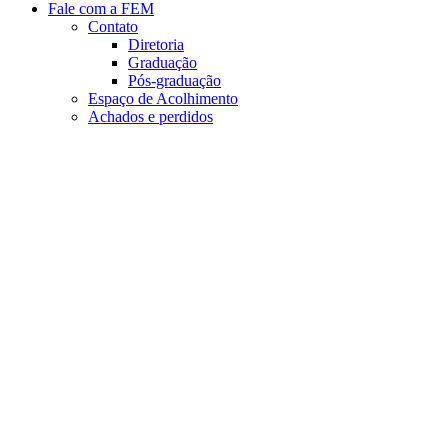
Fale com a FEM
Contato
Diretoria
Graduação
Pós-graduação
Espaço de Acolhimento
Achados e perdidos
Aumentar fonte
Diminuir fonte