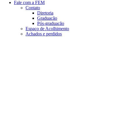
Fale com a FEM
Contato
Diretoria
Graduação
Pós-graduação
Espaço de Acolhimento
Achados e perdidos
Aumentar fonte
Diminuir fonte