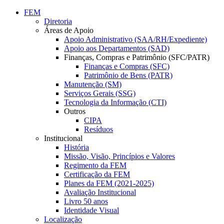
Conteúdo principal
Menu principal
Rodapé
FEM
Diretoria
Áreas de Apoio
Apoio Administrativo (SAA/RH/Expediente)
Apoio aos Departamentos (SAD)
Finanças, Compras e Patrimônio (SFC/PATR)
Finanças e Compras (SFC)
Patrimônio de Bens (PATR)
Manutenção (SM)
Serviços Gerais (SSG)
Tecnologia da Informação (CTI)
Outros
CIPA
Resíduos
Institucional
História
Missão, Visão, Princípios e Valores
Regimento da FEM
Certificação da FEM
Planes da FEM (2021-2025)
Avaliação Institucional
Livro 50 anos
Identidade Visual
Localização