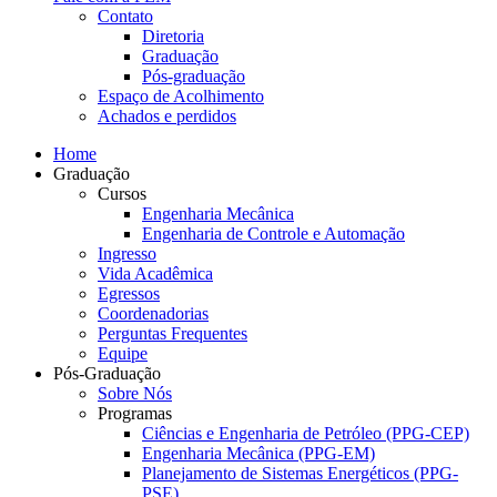
Contato
Diretoria
Graduação
Pós-graduação
Espaço de Acolhimento
Achados e perdidos
Home
Graduação
Cursos
Engenharia Mecânica
Engenharia de Controle e Automação
Ingresso
Vida Acadêmica
Egressos
Coordenadorias
Perguntas Frequentes
Equipe
Pós-Graduação
Sobre Nós
Programas
Ciências e Engenharia de Petróleo (PPG-CEP)
Engenharia Mecânica (PPG-EM)
Planejamento de Sistemas Energéticos (PPG-
PSE)