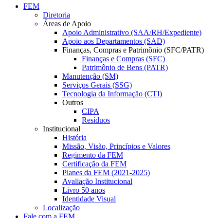
FEM
Diretoria
Áreas de Apoio
Apoio Administrativo (SAA/RH/Expediente)
Apoio aos Departamentos (SAD)
Finanças, Compras e Patrimônio (SFC/PATR)
Finanças e Compras (SFC)
Patrimônio de Bens (PATR)
Manutenção (SM)
Serviços Gerais (SSG)
Tecnologia da Informação (CTI)
Outros
CIPA
Resíduos
Institucional
História
Missão, Visão, Princípios e Valores
Regimento da FEM
Certificação da FEM
Planes da FEM (2021-2025)
Avaliação Institucional
Livro 50 anos
Identidade Visual
Localização
Fale com a FEM