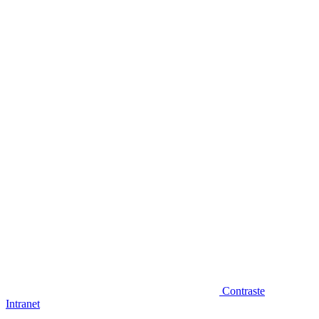
Diminuir fonte
Contraste
Intranet