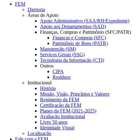
FEM
Diretoria
Áreas de Apoio
Apoio Administrativo (SAA/RH/Expediente)
Apoio aos Departamentos (SAD)
Finanças, Compras e Patrimônio (SFC/PATR)
Finanças e Compras (SFC)
Patrimônio de Bens (PATR)
Manutenção (SM)
Serviços Gerais (SSG)
Tecnologia da Informação (CTI)
Outros
CIPA
Resíduos
Institucional
História
Missão, Visão, Princípios e Valores
Regimento da FEM
Certificação da FEM
Planes da FEM (2021-2025)
Avaliação Institucional
Livro 50 anos
Identidade Visual
Localização
Fale com a FEM