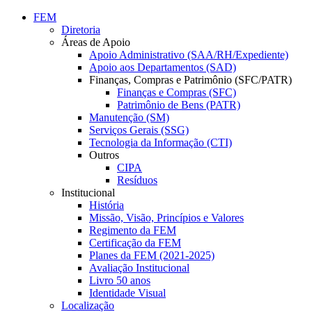
Conteúdo principal
Menu principal
Rodapé
FEM
Diretoria
Áreas de Apoio
Apoio Administrativo (SAA/RH/Expediente)
Apoio aos Departamentos (SAD)
Finanças, Compras e Patrimônio (SFC/PATR)
Finanças e Compras (SFC)
Patrimônio de Bens (PATR)
Manutenção (SM)
Serviços Gerais (SSG)
Tecnologia da Informação (CTI)
Outros
CIPA
Resíduos
Institucional
História
Missão, Visão, Princípios e Valores
Regimento da FEM
Certificação da FEM
Planes da FEM (2021-2025)
Avaliação Institucional
Livro 50 anos
Identidade Visual
Localização