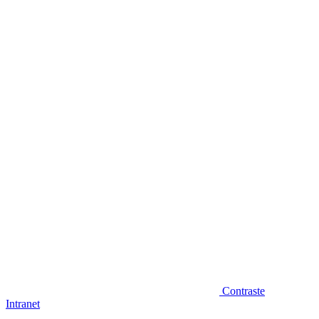
Diminuir fonte
Contraste
Intranet