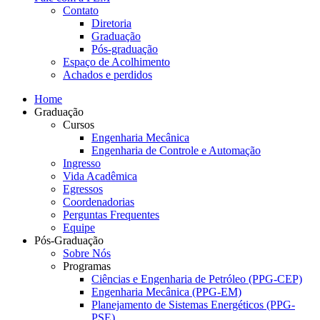
Contato
Diretoria
Graduação
Pós-graduação
Espaço de Acolhimento
Achados e perdidos
Home
Graduação
Cursos
Engenharia Mecânica
Engenharia de Controle e Automação
Ingresso
Vida Acadêmica
Egressos
Coordenadorias
Perguntas Frequentes
Equipe
Pós-Graduação
Sobre Nós
Programas
Ciências e Engenharia de Petróleo (PPG-CEP)
Engenharia Mecânica (PPG-EM)
Planejamento de Sistemas Energéticos (PPG-
PSE)