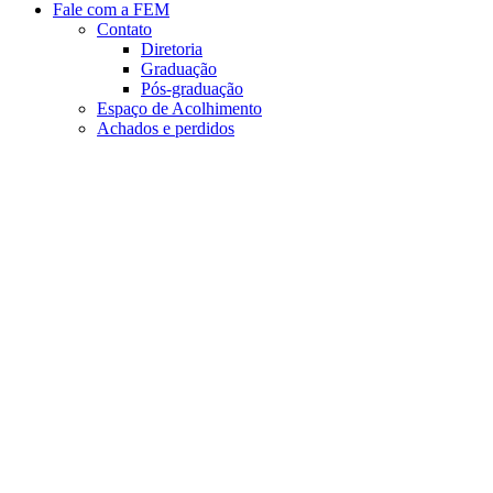
Fale com a FEM
Contato
Diretoria
Graduação
Pós-graduação
Espaço de Acolhimento
Achados e perdidos
Aumentar fonte
Diminuir fonte