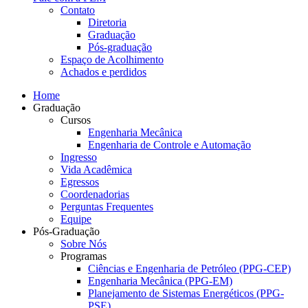
Contato
Diretoria
Graduação
Pós-graduação
Espaço de Acolhimento
Achados e perdidos
Home
Graduação
Cursos
Engenharia Mecânica
Engenharia de Controle e Automação
Ingresso
Vida Acadêmica
Egressos
Coordenadorias
Perguntas Frequentes
Equipe
Pós-Graduação
Sobre Nós
Programas
Ciências e Engenharia de Petróleo (PPG-CEP)
Engenharia Mecânica (PPG-EM)
Planejamento de Sistemas Energéticos (PPG-
PSE)