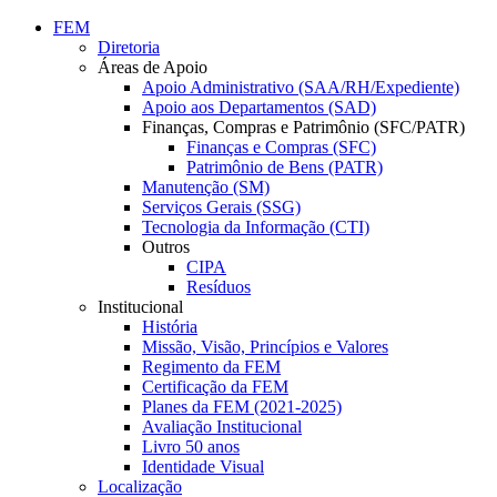
Conteúdo principal
Menu principal
Rodapé
FEM
Diretoria
Áreas de Apoio
Apoio Administrativo (SAA/RH/Expediente)
Apoio aos Departamentos (SAD)
Finanças, Compras e Patrimônio (SFC/PATR)
Finanças e Compras (SFC)
Patrimônio de Bens (PATR)
Manutenção (SM)
Serviços Gerais (SSG)
Tecnologia da Informação (CTI)
Outros
CIPA
Resíduos
Institucional
História
Missão, Visão, Princípios e Valores
Regimento da FEM
Certificação da FEM
Planes da FEM (2021-2025)
Avaliação Institucional
Livro 50 anos
Identidade Visual
Localização