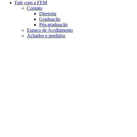
Fale com a FEM
Contato
Diretoria
Graduação
Pós-graduação
Espaço de Acolhimento
Achados e perdidos
Aumentar fonte
Diminuir fonte