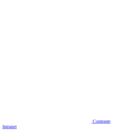
Diminuir fonte
Contraste
Intranet