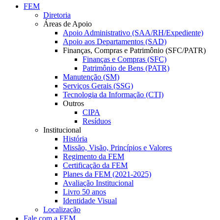
FEM
Diretoria
Áreas de Apoio
Apoio Administrativo (SAA/RH/Expediente)
Apoio aos Departamentos (SAD)
Finanças, Compras e Patrimônio (SFC/PATR)
Finanças e Compras (SFC)
Patrimônio de Bens (PATR)
Manutenção (SM)
Serviços Gerais (SSG)
Tecnologia da Informação (CTI)
Outros
CIPA
Resíduos
Institucional
História
Missão, Visão, Princípios e Valores
Regimento da FEM
Certificação da FEM
Planes da FEM (2021-2025)
Avaliação Institucional
Livro 50 anos
Identidade Visual
Localização
Fale com a FEM