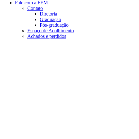
Fale com a FEM
Contato
Diretoria
Graduação
Pós-graduação
Espaço de Acolhimento
Achados e perdidos
Aumentar fonte
Diminuir fonte