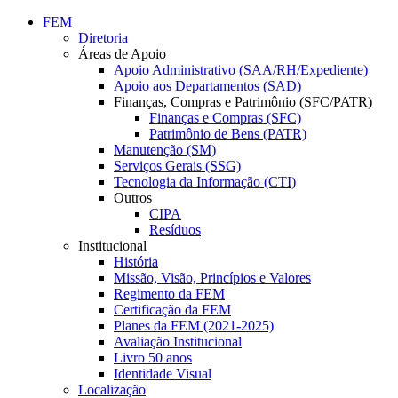
Conteúdo principal
Menu principal
Rodapé
FEM
Diretoria
Áreas de Apoio
Apoio Administrativo (SAA/RH/Expediente)
Apoio aos Departamentos (SAD)
Finanças, Compras e Patrimônio (SFC/PATR)
Finanças e Compras (SFC)
Patrimônio de Bens (PATR)
Manutenção (SM)
Serviços Gerais (SSG)
Tecnologia da Informação (CTI)
Outros
CIPA
Resíduos
Institucional
História
Missão, Visão, Princípios e Valores
Regimento da FEM
Certificação da FEM
Planes da FEM (2021-2025)
Avaliação Institucional
Livro 50 anos
Identidade Visual
Localização