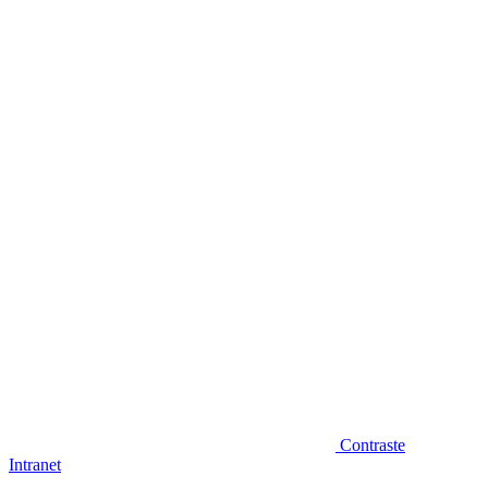
Diminuir fonte
Contraste
Intranet