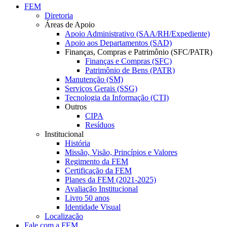
FEM
Diretoria
Áreas de Apoio
Apoio Administrativo (SAA/RH/Expediente)
Apoio aos Departamentos (SAD)
Finanças, Compras e Patrimônio (SFC/PATR)
Finanças e Compras (SFC)
Patrimônio de Bens (PATR)
Manutenção (SM)
Serviços Gerais (SSG)
Tecnologia da Informação (CTI)
Outros
CIPA
Resíduos
Institucional
História
Missão, Visão, Princípios e Valores
Regimento da FEM
Certificação da FEM
Planes da FEM (2021-2025)
Avaliação Institucional
Livro 50 anos
Identidade Visual
Localização
Fale com a FEM