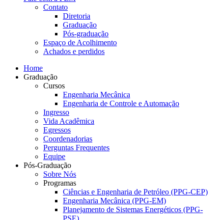
Contato
Diretoria
Graduação
Pós-graduação
Espaço de Acolhimento
Achados e perdidos
Home
Graduação
Cursos
Engenharia Mecânica
Engenharia de Controle e Automação
Ingresso
Vida Acadêmica
Egressos
Coordenadorias
Perguntas Frequentes
Equipe
Pós-Graduação
Sobre Nós
Programas
Ciências e Engenharia de Petróleo (PPG-CEP)
Engenharia Mecânica (PPG-EM)
Planejamento de Sistemas Energéticos (PPG-
PSE)