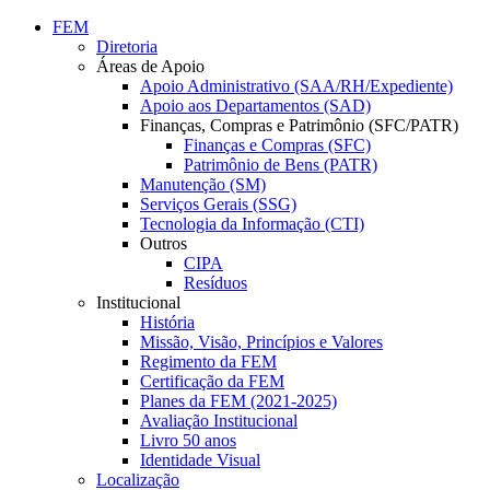
Conteúdo principal
Menu principal
Rodapé
FEM
Diretoria
Áreas de Apoio
Apoio Administrativo (SAA/RH/Expediente)
Apoio aos Departamentos (SAD)
Finanças, Compras e Patrimônio (SFC/PATR)
Finanças e Compras (SFC)
Patrimônio de Bens (PATR)
Manutenção (SM)
Serviços Gerais (SSG)
Tecnologia da Informação (CTI)
Outros
CIPA
Resíduos
Institucional
História
Missão, Visão, Princípios e Valores
Regimento da FEM
Certificação da FEM
Planes da FEM (2021-2025)
Avaliação Institucional
Livro 50 anos
Identidade Visual
Localização