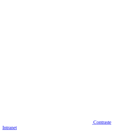
Diminuir fonte
Contraste
Intranet