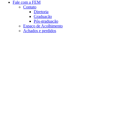
Fale com a FEM
Contato
Diretoria
Graduação
Pós-graduação
Espaço de Acolhimento
Achados e perdidos
Aumentar fonte
Diminuir fonte