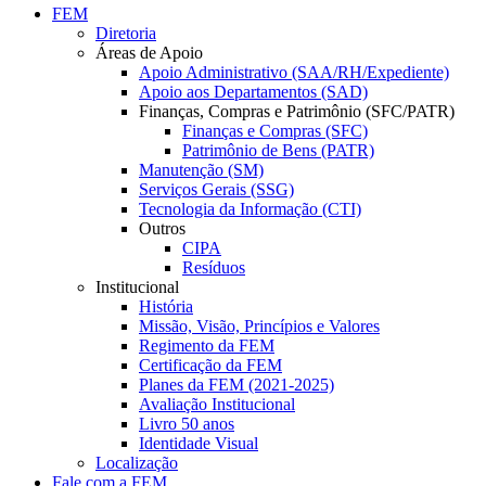
FEM
Diretoria
Áreas de Apoio
Apoio Administrativo (SAA/RH/Expediente)
Apoio aos Departamentos (SAD)
Finanças, Compras e Patrimônio (SFC/PATR)
Finanças e Compras (SFC)
Patrimônio de Bens (PATR)
Manutenção (SM)
Serviços Gerais (SSG)
Tecnologia da Informação (CTI)
Outros
CIPA
Resíduos
Institucional
História
Missão, Visão, Princípios e Valores
Regimento da FEM
Certificação da FEM
Planes da FEM (2021-2025)
Avaliação Institucional
Livro 50 anos
Identidade Visual
Localização
Fale com a FEM