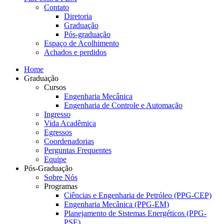
Contato
Diretoria
Graduação
Pós-graduação
Espaço de Acolhimento
Achados e perdidos
Home
Graduação
Cursos
Engenharia Mecânica
Engenharia de Controle e Automação
Ingresso
Vida Acadêmica
Egressos
Coordenadorias
Perguntas Frequentes
Equipe
Pós-Graduação
Sobre Nós
Programas
Ciências e Engenharia de Petróleo (PPG-CEP)
Engenharia Mecânica (PPG-EM)
Planejamento de Sistemas Energéticos (PPG-
PSE)