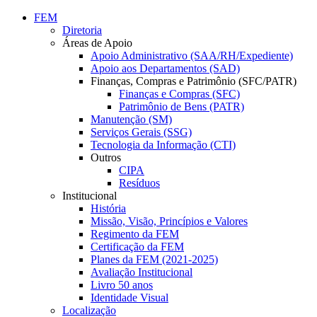
Conteúdo principal
Menu principal
Rodapé
FEM
Diretoria
Áreas de Apoio
Apoio Administrativo (SAA/RH/Expediente)
Apoio aos Departamentos (SAD)
Finanças, Compras e Patrimônio (SFC/PATR)
Finanças e Compras (SFC)
Patrimônio de Bens (PATR)
Manutenção (SM)
Serviços Gerais (SSG)
Tecnologia da Informação (CTI)
Outros
CIPA
Resíduos
Institucional
História
Missão, Visão, Princípios e Valores
Regimento da FEM
Certificação da FEM
Planes da FEM (2021-2025)
Avaliação Institucional
Livro 50 anos
Identidade Visual
Localização