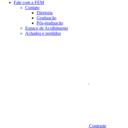
Fale com a FEM
Contato
Diretoria
Graduação
Pós-graduação
Espaço de Acolhimento
Achados e perdidos
Aumentar fonte
Contraste