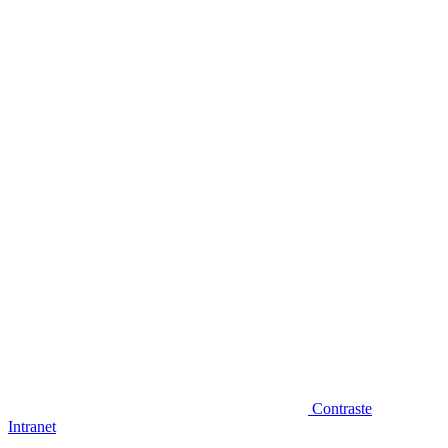
Diminuir fonte
Contraste
Intranet