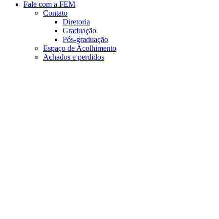
Fale com a FEM
Contato
Diretoria
Graduação
Pós-graduação
Espaço de Acolhimento
Achados e perdidos
Aumentar fonte
Diminuir fonte