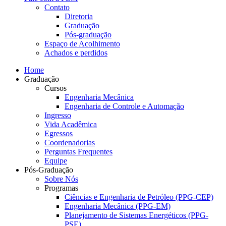
Contato
Diretoria
Graduação
Pós-graduação
Espaço de Acolhimento
Achados e perdidos
Home
Graduação
Cursos
Engenharia Mecânica
Engenharia de Controle e Automação
Ingresso
Vida Acadêmica
Egressos
Coordenadorias
Perguntas Frequentes
Equipe
Pós-Graduação
Sobre Nós
Programas
Ciências e Engenharia de Petróleo (PPG-CEP)
Engenharia Mecânica (PPG-EM)
Planejamento de Sistemas Energéticos (PPG-
PSE)