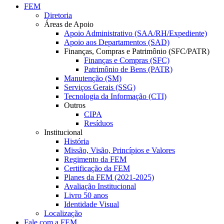
FEM
Diretoria
Áreas de Apoio
Apoio Administrativo (SAA/RH/Expediente)
Apoio aos Departamentos (SAD)
Finanças, Compras e Patrimônio (SFC/PATR)
Finanças e Compras (SFC)
Patrimônio de Bens (PATR)
Manutenção (SM)
Serviços Gerais (SSG)
Tecnologia da Informação (CTI)
Outros
CIPA
Resíduos
Institucional
História
Missão, Visão, Princípios e Valores
Regimento da FEM
Certificação da FEM
Planes da FEM (2021-2025)
Avaliação Institucional
Livro 50 anos
Identidade Visual
Localização
Fale com a FEM