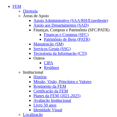
Conteúdo principal
Menu principal
Rodapé
FEM
Diretoria
Áreas de Apoio
Apoio Administrativo (SAA/RH/Expediente)
Apoio aos Departamentos (SAD)
Finanças, Compras e Patrimônio (SFC/PATR)
Finanças e Compras (SFC)
Patrimônio de Bens (PATR)
Manutenção (SM)
Serviços Gerais (SSG)
Tecnologia da Informação (CTI)
Outros
CIPA
Resíduos
Institucional
História
Missão, Visão, Princípios e Valores
Regimento da FEM
Certificação da FEM
Planes da FEM (2021-2025)
Avaliação Institucional
Livro 50 anos
Identidade Visual
Localização