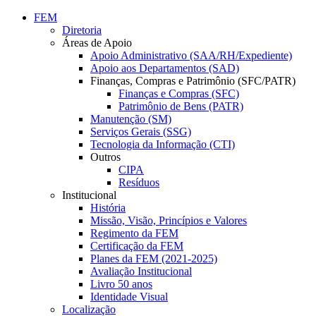
Conteúdo principal
Menu principal
Rodapé
FEM
Diretoria
Áreas de Apoio
Apoio Administrativo (SAA/RH/Expediente)
Apoio aos Departamentos (SAD)
Finanças, Compras e Patrimônio (SFC/PATR)
Finanças e Compras (SFC)
Patrimônio de Bens (PATR)
Manutenção (SM)
Serviços Gerais (SSG)
Tecnologia da Informação (CTI)
Outros
CIPA
Resíduos
Institucional
História
Missão, Visão, Princípios e Valores
Regimento da FEM
Certificação da FEM
Planes da FEM (2021-2025)
Avaliação Institucional
Livro 50 anos
Identidade Visual
Localização