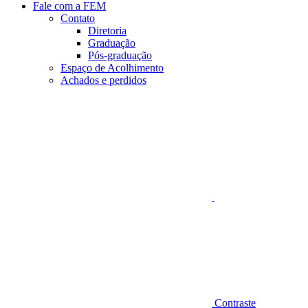
Fale com a FEM
Contato
Diretoria
Graduação
Pós-graduação
Espaço de Acolhimento
Achados e perdidos
Aumentar fonte
Contraste