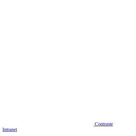
Diminuir fonte
Contraste
Intranet