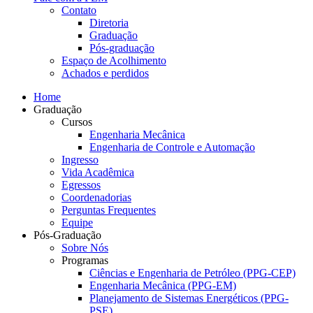
Contato
Diretoria
Graduação
Pós-graduação
Espaço de Acolhimento
Achados e perdidos
Home
Graduação
Cursos
Engenharia Mecânica
Engenharia de Controle e Automação
Ingresso
Vida Acadêmica
Egressos
Coordenadorias
Perguntas Frequentes
Equipe
Pós-Graduação
Sobre Nós
Programas
Ciências e Engenharia de Petróleo (PPG-CEP)
Engenharia Mecânica (PPG-EM)
Planejamento de Sistemas Energéticos (PPG-
PSE)