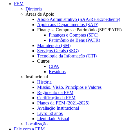
FEM
Diretoria
Áreas de Apoio
Apoio Administrativo (SAA/RH/Expediente)
Apoio aos Departamentos (SAD)
Finanças, Compras e Patrimônio (SFC/PATR)
Finanças e Compras (SFC)
Patrimônio de Bens (PATR)
Manutenção (SM)
Serviços Gerais (SSG)
Tecnologia da Informação (CTI)
Outros
CIPA
Resíduos
Institucional
História
Missão, Visão, Princípios e Valores
Regimento da FEM
Certificação da FEM
Planes da FEM (2021-2025)
Avaliação Institucional
Livro 50 anos
Identidade Visual
Localização
Fale com a FEM