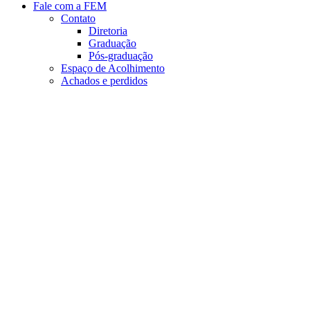
Fale com a FEM
Contato
Diretoria
Graduação
Pós-graduação
Espaço de Acolhimento
Achados e perdidos
Aumentar fonte
Diminuir fonte