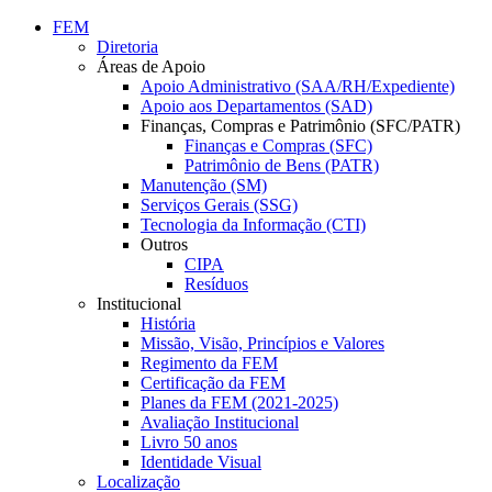
Conteúdo principal
Menu principal
Rodapé
FEM
Diretoria
Áreas de Apoio
Apoio Administrativo (SAA/RH/Expediente)
Apoio aos Departamentos (SAD)
Finanças, Compras e Patrimônio (SFC/PATR)
Finanças e Compras (SFC)
Patrimônio de Bens (PATR)
Manutenção (SM)
Serviços Gerais (SSG)
Tecnologia da Informação (CTI)
Outros
CIPA
Resíduos
Institucional
História
Missão, Visão, Princípios e Valores
Regimento da FEM
Certificação da FEM
Planes da FEM (2021-2025)
Avaliação Institucional
Livro 50 anos
Identidade Visual
Localização