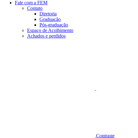
Fale com a FEM
Contato
Diretoria
Graduação
Pós-graduação
Espaço de Acolhimento
Achados e perdidos
Aumentar fonte
Contraste