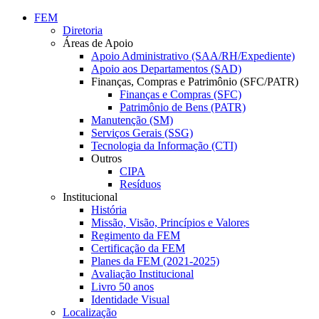
Conteúdo principal
Menu principal
Rodapé
FEM
Diretoria
Áreas de Apoio
Apoio Administrativo (SAA/RH/Expediente)
Apoio aos Departamentos (SAD)
Finanças, Compras e Patrimônio (SFC/PATR)
Finanças e Compras (SFC)
Patrimônio de Bens (PATR)
Manutenção (SM)
Serviços Gerais (SSG)
Tecnologia da Informação (CTI)
Outros
CIPA
Resíduos
Institucional
História
Missão, Visão, Princípios e Valores
Regimento da FEM
Certificação da FEM
Planes da FEM (2021-2025)
Avaliação Institucional
Livro 50 anos
Identidade Visual
Localização