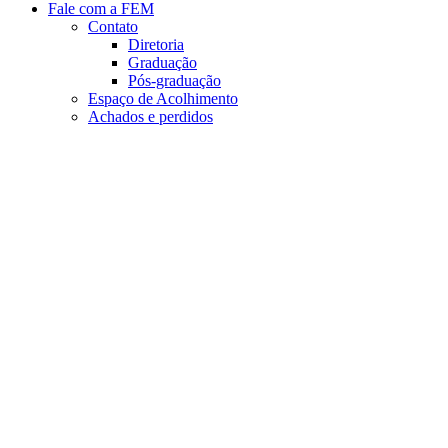
Fale com a FEM
Contato
Diretoria
Graduação
Pós-graduação
Espaço de Acolhimento
Achados e perdidos
Aumentar fonte
Diminuir fonte