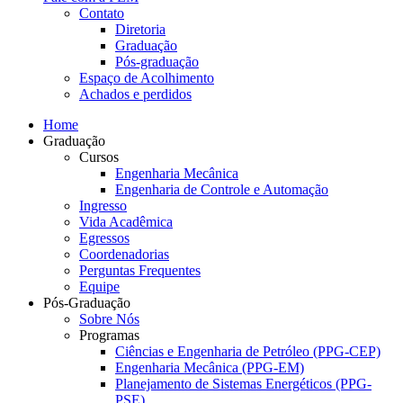
Contato
Diretoria
Graduação
Pós-graduação
Espaço de Acolhimento
Achados e perdidos
Home
Graduação
Cursos
Engenharia Mecânica
Engenharia de Controle e Automação
Ingresso
Vida Acadêmica
Egressos
Coordenadorias
Perguntas Frequentes
Equipe
Pós-Graduação
Sobre Nós
Programas
Ciências e Engenharia de Petróleo (PPG-CEP)
Engenharia Mecânica (PPG-EM)
Planejamento de Sistemas Energéticos (PPG-
PSE)