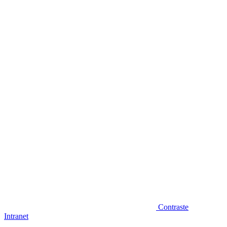
Diminuir fonte
Contraste
Intranet