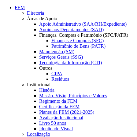
Conteúdo principal
Menu principal
Rodapé
FEM
Diretoria
Áreas de Apoio
Apoio Administrativo (SAA/RH/Expediente)
Apoio aos Departamentos (SAD)
Finanças, Compras e Patrimônio (SFC/PATR)
Finanças e Compras (SFC)
Patrimônio de Bens (PATR)
Manutenção (SM)
Serviços Gerais (SSG)
Tecnologia da Informação (CTI)
Outros
CIPA
Resíduos
Institucional
História
Missão, Visão, Princípios e Valores
Regimento da FEM
Certificação da FEM
Planes da FEM (2021-2025)
Avaliação Institucional
Livro 50 anos
Identidade Visual
Localização