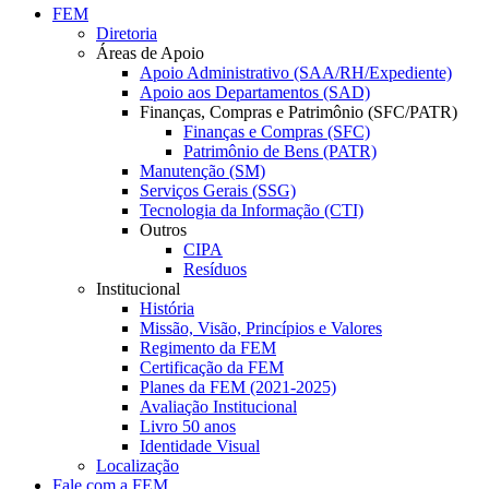
FEM
Diretoria
Áreas de Apoio
Apoio Administrativo (SAA/RH/Expediente)
Apoio aos Departamentos (SAD)
Finanças, Compras e Patrimônio (SFC/PATR)
Finanças e Compras (SFC)
Patrimônio de Bens (PATR)
Manutenção (SM)
Serviços Gerais (SSG)
Tecnologia da Informação (CTI)
Outros
CIPA
Resíduos
Institucional
História
Missão, Visão, Princípios e Valores
Regimento da FEM
Certificação da FEM
Planes da FEM (2021-2025)
Avaliação Institucional
Livro 50 anos
Identidade Visual
Localização
Fale com a FEM