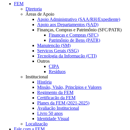
FEM
Diretoria
Áreas de Apoio
Apoio Administrativo (SAA/RH/Expediente)
Apoio aos Departamentos (SAD)
Finanças, Compras e Patrimônio (SFC/PATR)
Finanças e Compras (SFC)
Patrimônio de Bens (PATR)
Manutenção (SM)
Serviços Gerais (SSG)
Tecnologia da Informação (CTI)
Outros
CIPA
Resíduos
Institucional
História
Missão, Visão, Princípios e Valores
Regimento da FEM
Certificação da FEM
Planes da FEM (2021-2025)
Avaliação Institucional
Livro 50 anos
Identidade Visual
Localização
Fale com a FEM