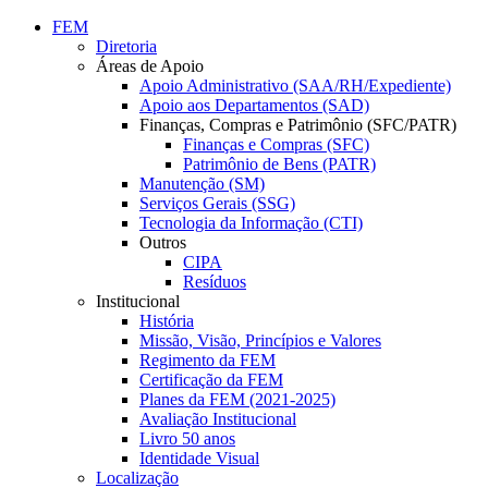
Conteúdo principal
Menu principal
Rodapé
FEM
Diretoria
Áreas de Apoio
Apoio Administrativo (SAA/RH/Expediente)
Apoio aos Departamentos (SAD)
Finanças, Compras e Patrimônio (SFC/PATR)
Finanças e Compras (SFC)
Patrimônio de Bens (PATR)
Manutenção (SM)
Serviços Gerais (SSG)
Tecnologia da Informação (CTI)
Outros
CIPA
Resíduos
Institucional
História
Missão, Visão, Princípios e Valores
Regimento da FEM
Certificação da FEM
Planes da FEM (2021-2025)
Avaliação Institucional
Livro 50 anos
Identidade Visual
Localização