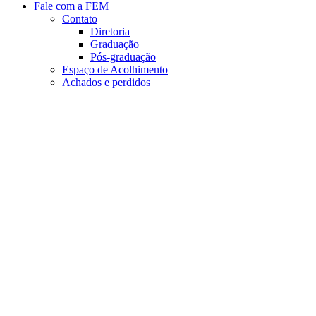
Fale com a FEM
Contato
Diretoria
Graduação
Pós-graduação
Espaço de Acolhimento
Achados e perdidos
Aumentar fonte
Diminuir fonte