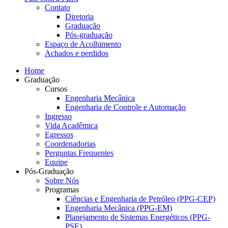
Contato
Diretoria
Graduação
Pós-graduação
Espaço de Acolhimento
Achados e perdidos
Home
Graduação
Cursos
Engenharia Mecânica
Engenharia de Controle e Automação
Ingresso
Vida Acadêmica
Egressos
Coordenadorias
Perguntas Frequentes
Equipe
Pós-Graduação
Sobre Nós
Programas
Ciências e Engenharia de Petróleo (PPG-CEP)
Engenharia Mecânica (PPG-EM)
Planejamento de Sistemas Energéticos (PPG-
PSE)