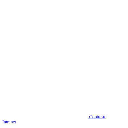
Diminuir fonte
Contraste
Intranet