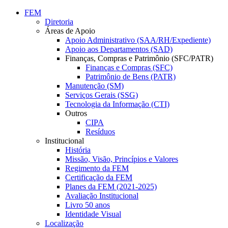
Conteúdo principal
Menu principal
Rodapé
FEM
Diretoria
Áreas de Apoio
Apoio Administrativo (SAA/RH/Expediente)
Apoio aos Departamentos (SAD)
Finanças, Compras e Patrimônio (SFC/PATR)
Finanças e Compras (SFC)
Patrimônio de Bens (PATR)
Manutenção (SM)
Serviços Gerais (SSG)
Tecnologia da Informação (CTI)
Outros
CIPA
Resíduos
Institucional
História
Missão, Visão, Princípios e Valores
Regimento da FEM
Certificação da FEM
Planes da FEM (2021-2025)
Avaliação Institucional
Livro 50 anos
Identidade Visual
Localização