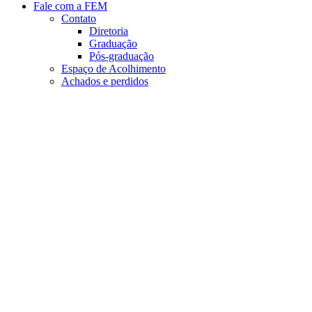
Fale com a FEM
Contato
Diretoria
Graduação
Pós-graduação
Espaço de Acolhimento
Achados e perdidos
Aumentar fonte
Diminuir fonte