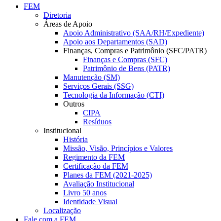
FEM
Diretoria
Áreas de Apoio
Apoio Administrativo (SAA/RH/Expediente)
Apoio aos Departamentos (SAD)
Finanças, Compras e Patrimônio (SFC/PATR)
Finanças e Compras (SFC)
Patrimônio de Bens (PATR)
Manutenção (SM)
Serviços Gerais (SSG)
Tecnologia da Informação (CTI)
Outros
CIPA
Resíduos
Institucional
História
Missão, Visão, Princípios e Valores
Regimento da FEM
Certificação da FEM
Planes da FEM (2021-2025)
Avaliação Institucional
Livro 50 anos
Identidade Visual
Localização
Fale com a FEM