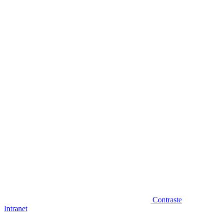
Diminuir fonte
Contraste
Intranet