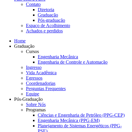
Contato
Diretoria
Graduação
Pós-graduação
Espaço de Acolhimento
Achados e perdidos
Home
Graduação
Cursos
Engenharia Mecânica
Engenharia de Controle e Automação
Ingresso
Vida Acadêmica
Egressos
Coordenadorias
Perguntas Frequentes
Equipe
Pós-Graduação
Sobre Nós
Programas
Ciências e Engenharia de Petróleo (PPG-CEP)
Engenharia Mecânica (PPG-EM)
Planejamento de Sistemas Energéticos (PPG-
PSE)