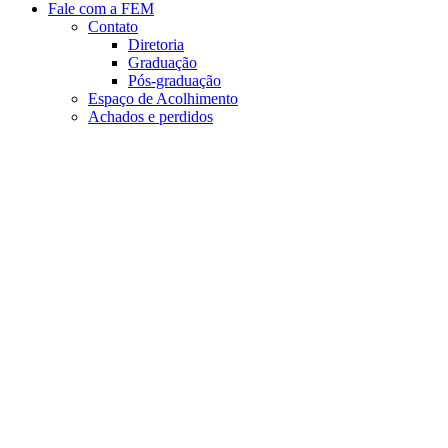
Fale com a FEM
Contato
Diretoria
Graduação
Pós-graduação
Espaço de Acolhimento
Achados e perdidos
Aumentar fonte
Diminuir fonte