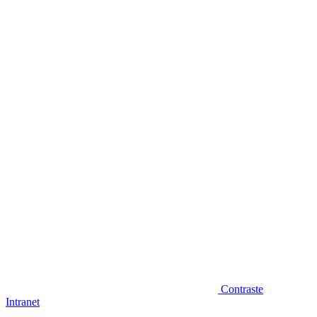
Diminuir fonte
Contraste
Intranet