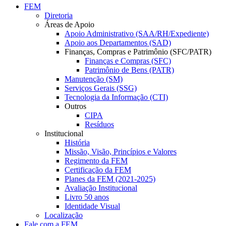
FEM
Diretoria
Áreas de Apoio
Apoio Administrativo (SAA/RH/Expediente)
Apoio aos Departamentos (SAD)
Finanças, Compras e Patrimônio (SFC/PATR)
Finanças e Compras (SFC)
Patrimônio de Bens (PATR)
Manutenção (SM)
Serviços Gerais (SSG)
Tecnologia da Informação (CTI)
Outros
CIPA
Resíduos
Institucional
História
Missão, Visão, Princípios e Valores
Regimento da FEM
Certificação da FEM
Planes da FEM (2021-2025)
Avaliação Institucional
Livro 50 anos
Identidade Visual
Localização
Fale com a FEM