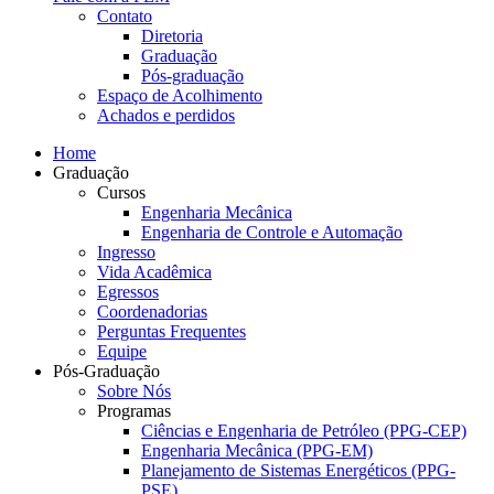
Contato
Diretoria
Graduação
Pós-graduação
Espaço de Acolhimento
Achados e perdidos
Home
Graduação
Cursos
Engenharia Mecânica
Engenharia de Controle e Automação
Ingresso
Vida Acadêmica
Egressos
Coordenadorias
Perguntas Frequentes
Equipe
Pós-Graduação
Sobre Nós
Programas
Ciências e Engenharia de Petróleo (PPG-CEP)
Engenharia Mecânica (PPG-EM)
Planejamento de Sistemas Energéticos (PPG-
PSE)