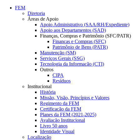
Conteúdo principal
Menu principal
Rodapé
FEM
Diretoria
Áreas de Apoio
Apoio Administrativo (SAA/RH/Expediente)
Apoio aos Departamentos (SAD)
Finanças, Compras e Patrimônio (SFC/PATR)
Finanças e Compras (SFC)
Patrimônio de Bens (PATR)
Manutenção (SM)
Serviços Gerais (SSG)
Tecnologia da Informação (CTI)
Outros
CIPA
Resíduos
Institucional
História
Missão, Visão, Princípios e Valores
Regimento da FEM
Certificação da FEM
Planes da FEM (2021-2025)
Avaliação Institucional
Livro 50 anos
Identidade Visual
Localização