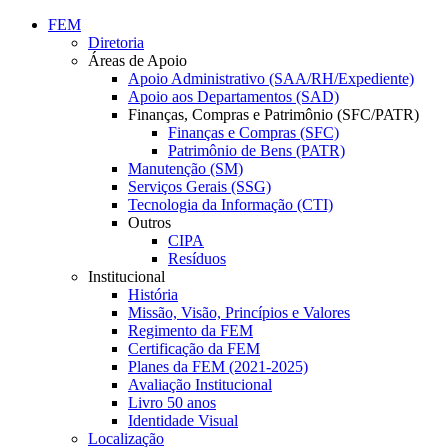
Conteúdo principal
Menu principal
Rodapé
FEM
Diretoria
Áreas de Apoio
Apoio Administrativo (SAA/RH/Expediente)
Apoio aos Departamentos (SAD)
Finanças, Compras e Patrimônio (SFC/PATR)
Finanças e Compras (SFC)
Patrimônio de Bens (PATR)
Manutenção (SM)
Serviços Gerais (SSG)
Tecnologia da Informação (CTI)
Outros
CIPA
Resíduos
Institucional
História
Missão, Visão, Princípios e Valores
Regimento da FEM
Certificação da FEM
Planes da FEM (2021-2025)
Avaliação Institucional
Livro 50 anos
Identidade Visual
Localização