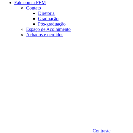
Fale com a FEM
Contato
Diretoria
Graduação
Pós-graduação
Espaço de Acolhimento
Achados e perdidos
Aumentar fonte
Contraste