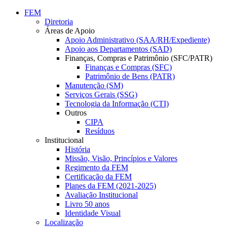
Conteúdo principal
Menu principal
Rodapé
FEM
Diretoria
Áreas de Apoio
Apoio Administrativo (SAA/RH/Expediente)
Apoio aos Departamentos (SAD)
Finanças, Compras e Patrimônio (SFC/PATR)
Finanças e Compras (SFC)
Patrimônio de Bens (PATR)
Manutenção (SM)
Serviços Gerais (SSG)
Tecnologia da Informação (CTI)
Outros
CIPA
Resíduos
Institucional
História
Missão, Visão, Princípios e Valores
Regimento da FEM
Certificação da FEM
Planes da FEM (2021-2025)
Avaliação Institucional
Livro 50 anos
Identidade Visual
Localização