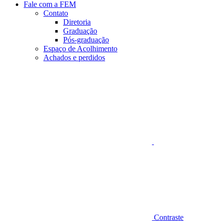
Fale com a FEM
Contato
Diretoria
Graduação
Pós-graduação
Espaço de Acolhimento
Achados e perdidos
Aumentar fonte
Contraste